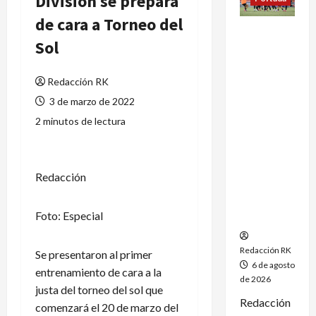
Division se prepara
de cara a Torneo del
México
Sol
conquista
un
dramático
Redacción RK
oro en el
3 de marzo de 2022
fútbol
2 minutos de lectura
femenil y
firma el
tetracamp
eonato en
Redacción
Santo
Domingo
Foto: Especial
2026
Redacción RK
Se presentaron al primer
6 de agosto
entrenamiento de cara a la
de 2026
justa del torneo del sol que
Redacción
comenzará el 20 de marzo del