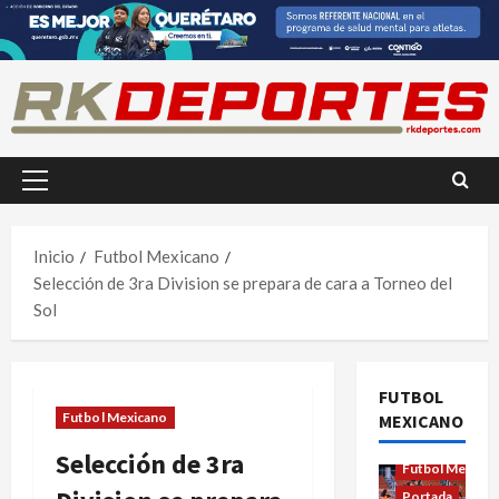
Saltar
al
contenido
Menú
principal
Inicio
Futbol Mexicano
Selección de 3ra Division se prepara de cara a Torneo del
Sol
FUTBOL
Futbol Mexicano
MEXICANO
Futbol Femenil
Selección de 3ra
Futbol Mexica
Portada