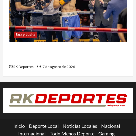
Box y Lucha
Kevin Ramírez vuelve al ring tras nueve meses
de inactividad
RK Deportes
7 de agosto de 2026
Inicio
Deporte Local
Noticias Locales
Nacional
Internacional
Todo Menos Deporte
Gaming