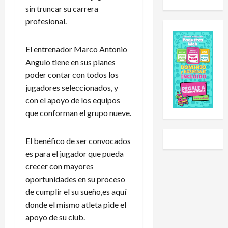
u
d
o
i
sin truncar su carrera
e
e
l
a
profesional.
s
E
e
l
C
x
h
S
u
El entrenador Marco Antonio
p
a
u
p
a
i
b
Angulo tiene en sus planes
2
n
d
-
poder contar con todos los
0
s
o
2
jugadores seleccionados, y
2
i
a
0
con el apoyo de los equipos
6
ó
U
t
que conforman el grupo nueve.
:
n
n
r
e
y
i
a
s
L
v
s
El benéfico de ser convocados
t
i
e
g
es para el jugador que pueda
e
g
r
o
crecer con mayores
e
a
s
l
oportunidades en su proceso
s
P
i
e
de cumplir el su sueño,es aquí
e
r
d
a
donde el mismo atleta pide el
l
e
a
r
c
apoyo de su club.
m
d
a