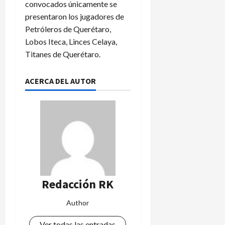
e
convocados únicamente se
s
presentaron los jugadores de
c
Petróleros de Querétaro,
e
Lobos Iteca, Linces Celaya,
n
Titanes de Querétaro.
s
o
ACERCA DEL AUTOR
4
de
agosto
de
2026
Redacción RK
Author
Ver todas las entradas