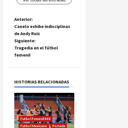
N
Anterior:
Canelo exhibe indisciplinas
a
de Andy Ruiz
Siguiente:
v
Tragedia en el fútbol
e
femenil
g
a
HISTORIAS RELACIONADAS
c
i
ó
Futbol Femenil MX
Futbol Mexicano
Portada