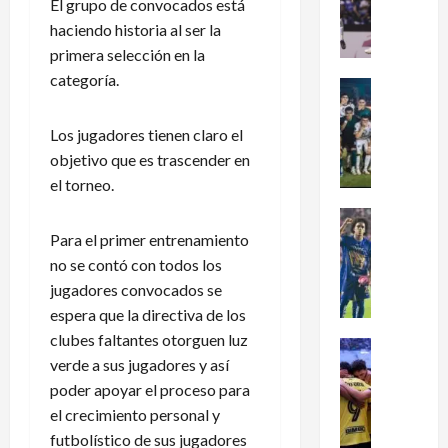
El grupo de convocados está
dramátic
é
oro
haciendo historia al ser la
en
x
el
primera selección en la
i
fútbol
femenil
categoría.
c
Futbol Me
y
firma
o
Portada
el
J
c
Los jugadores tienen claro el
tetracam
en
u
l
objetivo que es trascender en
Santo
g
a
Domingo
el torneo.
2026
a
s
d
i
Futbol Me
o
P
f
Para el primer entrenamiento
r
u
i
no se contó con todos los
e
m
c
jugadores convocados se
s
a
a
espera que la directiva de los
d
s
a
clubes faltantes otorguen luz
e
:
Futbol Me
l
verde a sus jugadores y así
L
L
¿
M
poder apoyar el proceso para
e
i
C
u
a
g
ó
el crecimiento personal y
n
g
a
m
d
futbolístico de sus jugadores