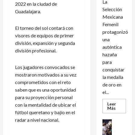
La
2022 en la ciudad de
Selección
Guadalajara.
Mexicana
Femenil
El torneo del sol contará con
protagonizó
visores de equipos de primer
una
división, expansión y segunda
auténtica
división profesional.
hazaña
para
Los jugadores convocados se
conquistar
mostraron motivados a su vez
la medalla
comprometidos con el reto
de oro en
saben que es una oportunidad
el...
para su proyección personal
Leer
con la mentalidad de ubicar el
Leer
Más
fútbol queretano y bajío en el
más
acerca
radar a nivel nacional.
de
Futbol Int
México
Futbol Me
conquist
un
M