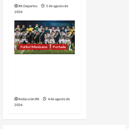
RK Deportes
5 de agosto de
2026
Futbol Mexicano
Portada
Jugadores de Liga de
Expansión y Liga Premier
piden explicaciones ante
falta de ascenso y
descenso
Redacción RK
4 de agosto de
2026