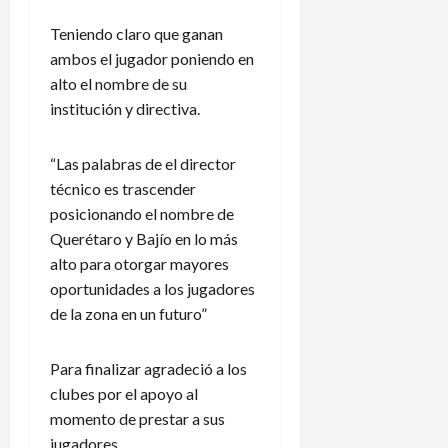
a
i
N
P
l
e
a
a
Teniendo claro que ganan
e
r
c
n
ambos el jugador poniendo en
n
p
i
a
alto el nombre de su
d
i
o
m
institución y directiva.
a
d
n
á
r
e
a
i
n
l
5
“Las palabras de el director
o
e
e
de
técnico es trascender
d
x
n
agosto
posicionando el nombre de
e
p
de
L
Querétaro y Bajío en lo más
2026
l
l
e
alto para otorgar mayores
A
i
a
m
c
g
oportunidades a los jugadores
é
a
u
de la zona en un futuro”
r
c
e
i
i
s
Para finalizar agradeció a los
c
o
C
clubes por el apoyo al
a
n
u
momento de prestar a sus
e
p
s
?
jugadores.
3