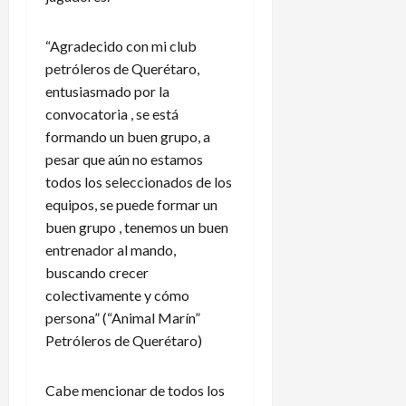
a
de
n
agosto
3
“Agradecido con mi club
de
t
de
petróleros de Querétaro,
2026
e
agosto
entusiasmado por la
f
de
2026
a
convocatoria , se está
l
formando un buen grupo, a
t
pesar que aún no estamos
a
todos los seleccionados de los
d
equipos, se puede formar un
e
buen grupo , tenemos un buen
a
entrenador al mando,
s
buscando crecer
c
e
colectivamente y cómo
n
persona” (“Animal Marín”
s
Petróleros de Querétaro)
o
y
Cabe mencionar de todos los
d