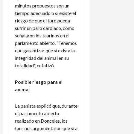
m
i
i
s
minutos propuestos son un
o
c
o
C
tiempo adecuado o si existe el
s
a
n
u
riesgo de que el toro pueda
p
e
p
sufrir un paro cardíaco, como
r
s
?
3
señalaron los taurinos en el
o
a
de
parlamento abierto. “Tenemos
d
n
agosto
3
u
de
que garantizar que sí exista la
t
de
2026
c
e
agosto
integridad del animal en su
t
f
de
totalidad”, enfatizó.
o
2026
a
r
l
Posible riesgo para el
e
t
s
animal
a
d
d
e
e
La panista explicó que, durante
g
a
el parlamento abierto
o
s
realizado en Donceles, los
l
c
taurinos argumentaron que si a
e
e