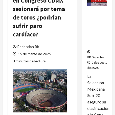
en Congreso CDMX
sesionará por tema
México
de toros ¿podrían
clasifica
al Mundial
sufrir paro
Sub-20
cardíaco?
tras
golear a
Panamá
Redacción RK
15 de marzo de 2025
RK Deportes
3 minutos de lectura
5 de agosto
de 2026
La
Selección
Mexicana
Sub-20
aseguró su
clasificación
a la Copa