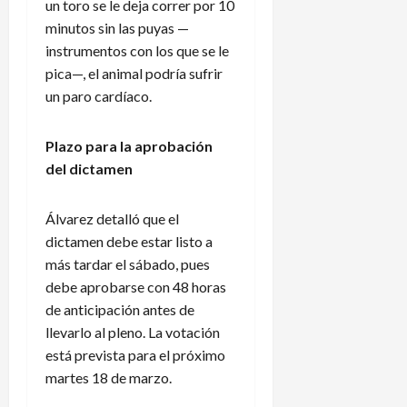
s
un toro se le deja correr por 10
n
d
s
minutos sin las puyas —
e
o
instrumentos con los que se le
l
y
pica—, el animal podría sufrir
a
d
un paro cardíaco.
L
e
i
s
g
Plazo para la aprobación
c
a
e
del dictamen
M
n
X
s
Álvarez detalló que el
e
o
dictamen debe estar listo a
n
2
más tardar el sábado, pues
4
0
debe aprobarse con 48 horas
de
2
agosto
de anticipación antes de
6
de
llevarlo al pleno. La votación
2026
está prevista para el próximo
3
martes 18 de marzo.
de
agosto