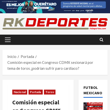
Saltar
al
contenido
Menú
principal
Inicio
Portada
Comisión especial en Congreso CDMX sesionará por
tema de toros ¿podrían sufrir paro cardíaco?
FUTBOL
Nacional
Portada
Toros
MEXICANO
Comisión especial
Futbol Internac
Futbol Mexica