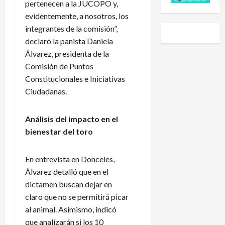
e
a
s
pertenecen a la JUCOPO y,
M
s
P
i
evidentemente, a nosotros, los
o
e
r
d
integrantes de la comisión”,
r
l
e
a
declaró la panista Daniela
a
c
m
d
Álvarez, presidenta de la
l
a
i
N
e
Comisión de Puntos
l
e
a
s
e
r
c
Constitucionales e Iniciativas
,
n
p
i
Ciudadanas.
e
d
i
o
n
a
d
n
Análisis del impacto en el
t
r
e
a
bienestar del toro
r
i
n
l
e
o
e
e
l
d
x
n
En entrevista en Donceles,
o
e
p
L
Álvarez detalló que en el
s
l
l
e
dictamen buscan dejar en
m
A
i
a
claro que no se permitirá picar
á
m
c
g
x
al animal. Asimismo, indicó
é
a
u
i
r
c
que analizarán si los 10
e