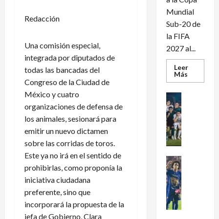
Mundial
Redacción
Sub-20 de
la FIFA
Una comisión especial,
2027 al...
integrada por diputados de
Leer
todas las bancadas del
Leer
Más
más
Congreso de la Ciudad de
acerca
México y cuatro
de
Futbol Me
México
Portada
organizaciones de defensa de
clasifica
al
J
los animales, sesionará para
Mundial
u
Sub-
emitir un nuevo dictamen
20
g
tras
sobre las corridas de toros.
a
golear
Este ya no irá en el sentido de
a
d
Futbol Me
Panamá
prohibirlas, como proponía la
o
P
iniciativa ciudadana
r
u
e
m
preferente, sino que
s
a
incorporará la propuesta de la
d
s
jefa de Gobierno, Clara