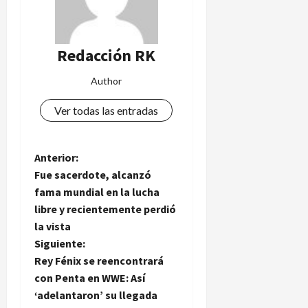
Redacción RK
Author
Ver todas las entradas
N
Anterior:
Fue sacerdote, alcanzó
a
fama mundial en la lucha
libre y recientemente perdió
v
la vista
e
Siguiente:
Rey Fénix se reencontrará
g
con Penta en WWE: Así
‘adelantaron’ su llegada
a