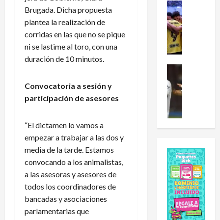
e
:
Futbol Me
Brugada. Dicha propuesta
L
L
¿
plantea la realización de
e
i
C
corridas en las que no se pique
a
g
ó
ni se lastime al toro, con una
g
a
m
u
d
duración de 10 minutos.
o
e
Futbol Me
e
l
J
s
E
e
Convocatoria a sesión y
u
C
x
h
participación de asesores
n
u
p
a
i
p
a
i
n
2
n
d
“El dictamen lo vamos a
h
0
s
o
empezar a trabajar a las dos y
o
2
i
a
media de la tarde. Estamos
y
6
ó
U
convocando a los animalistas,
R
:
n
n
a las asesoras y asesores de
o
e
y
i
todos los coordinadores de
b
s
L
v
e
t
bancadas y asociaciones
i
e
r
e
g
r
parlamentarias que
t