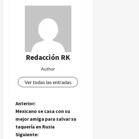
s
n
d
s
e
o
l
y
a
d
L
e
i
s
g
c
Redacción RK
a
e
M
n
Author
X
s
e
o
Ver todas las entradas
n
2
4
0
de
N
Anterior:
2
agosto
6
Mexicano se casa con su
de
a
2026
mejor amiga para salvar su
3
taquería en Rusia
v
de
Siguiente:
agosto