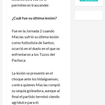
e
a
s
M
permitieron trascender.
s
P
i
o
e
r
d
r
l
e
a
¿Cuál fue su última lesión?
a
c
m
d
l
a
i
N
e
Fue en la Jornada 2 cuando
l
e
a
s
e
r
Macías sufrió su última lesión
c
,
n
p
i
como futbolista de Santos;
e
d
i
o
ocurrió en el duelo en el que se
n
a
d
n
enfrentaron a los Tuzos del
t
r
e
a
Pachuca.
r
i
n
l
e
o
e
e
l
d
x
n
​La lesión se presentó en el
o
e
p
L
choque ante los hidalguenses,
s
l
l
e
contra quienes Macías rompió
m
A
i
a
su sequía goleadora, aunque al
á
m
c
g
final el partido terminó siendo
x
é
a
u
agridulce para él.
i
r
c
e