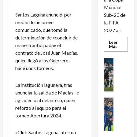
Mundial
Santos Laguna anunció, por
Sub-20 de
medio de un breve
la FIFA
comunicado, que tomó la
2027 al...
determinación de «concluir de
Leer
manera anticipada» el
Leer
Más
más
contrato de José Juan Macías,
acerca
de
quien llegó a los Guerreros
Futbol Me
México
Portada
clasifica
hace unos torneos.
al
J
Mundial
u
Sub-
La institución lagunera, tras
20
g
tras
anunciar la salida de Macías, le
a
golear
a
d
agradeció al delantero, quien
Futbol Me
Panamá
o
P
reforzó al equipo para el
r
u
torneo Apertura 2024.
e
m
s
a
«Club Santos Laguna informa
d
s