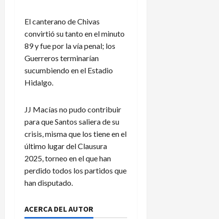
m
i
i
s
o
c
o
C
El canterano de Chivas
s
a
n
u
convirtió su tanto en el minuto
p
e
p
89 y fue por la vía penal; los
r
s
?
3
Guerreros terminarían
o
a
de
sucumbiendo en el Estadio
d
n
agosto
3
u
de
Hidalgo.
t
de
2026
c
e
agosto
t
f
de
JJ Macías no pudo contribuir
o
2026
a
para que Santos saliera de su
r
l
crisis, misma que los tiene en el
e
t
último lugar del Clausura
s
a
d
2025, torneo en el que han
d
e
e
perdido todos los partidos que
g
a
han disputado.
o
s
l
c
ACERCA DEL AUTOR
e
e