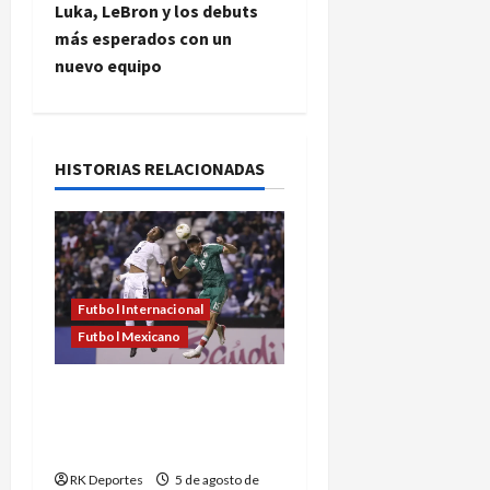
e
Luka, LeBron y los debuts
de
más esperados con un
2026
g
nuevo equipo
a
c
HISTORIAS RELACIONADAS
i
ó
n
Futbol Internacional
d
Futbol Mexicano
e
México clasifica al
Mundial Sub-20 tras
e
golear a Panamá
n
RK Deportes
5 de agosto de