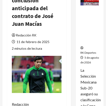
conclusión
anticipada del
México
contrato de José
clasifica
al Mundial
Juan Macías
Sub-20
tras
Redacción RK
golear a
Panamá
11 de febrero de 2025
2 minutos de lectura
RK Deportes
5 de agosto
de 2026
La
Selección
Mexicana
Sub-20
aseguró su
clasificación
Redacción
a la Copa