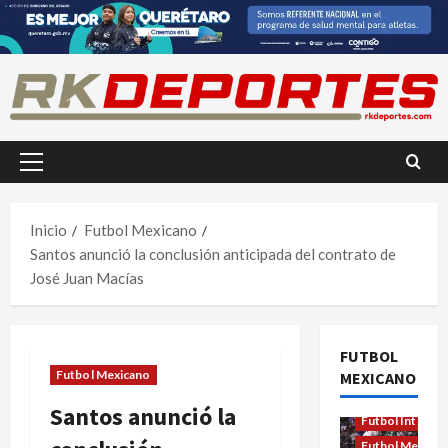
Saltar
al
contenido
Menú
principal
Inicio
Futbol Mexicano
Santos anunció la conclusión anticipada del contrato de
José Juan Macías
FUTBOL
Futbol Mexicano
MEXICANO
Santos anunció la
Futbol Internac
Futbol Mexica