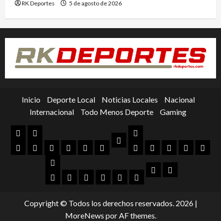
RK Deportes
5 de agosto de 2026
Inicio
Deporte Local
Noticias Locales
Nacional
Internacional
Todo Menos Deporte
Gaming
Inicio
Deporte
Nacional
Noticias
Local
Portada
Gallos
Libertadores
Deporte
Colegial
Clubes
Box
Futbol
Futbol
Toros
Beisb
Locales
Blancos
de
Universitario
y
Mexicano
Femenil
Internacional
Todo
Gaming
Querétaro
Lucha
MX
Futbol
Automovilísmo
Golf
MLB
NBA
NFL
Menos
Internacional
Deporte
Copyright © Todos los derechos reservados. 2026
|
MoreNews
por AF themes.