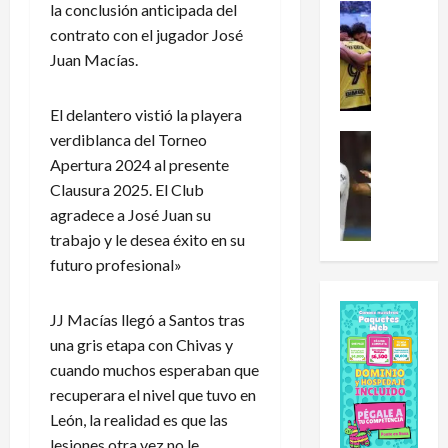
la conclusión anticipada del
e
:
Futbol Me
L
L
¿
contrato con el jugador José
e
i
C
Juan Macías.
a
g
ó
g
a
m
El delantero vistió la playera
u
d
o
verdiblanca del Torneo
e
Futbol Me
e
l
J
s
E
Apertura 2024 al presente
e
u
C
x
h
Clausura 2025. El Club
n
u
p
a
agradece a José Juan su
i
p
a
i
trabajo y le desea éxito en su
n
2
n
d
futuro profesional»
h
0
s
o
o
2
i
a
y
6
ó
U
JJ Macías llegó a Santos tras
R
:
n
n
una gris etapa con Chivas y
o
e
y
i
cuando muchos esperaban que
b
s
L
v
recuperara el nivel que tuvo en
e
t
i
e
León, la realidad es que las
r
e
g
r
lesiones otra vez no le
t