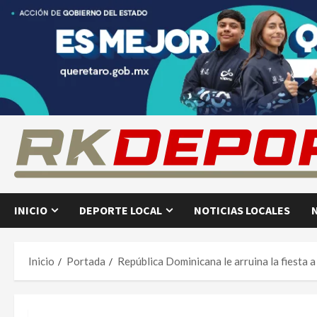
Saltar
al
contenido
INICIO
DEPORTE LOCAL
NOTICIAS LOCALES
Inicio
Portada
República Dominicana le arruina la fiesta 