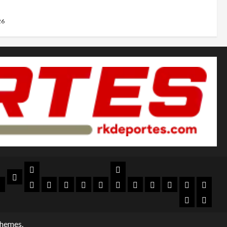
26
Nacional
Internacional
Noticias
ial
lubes
Box
Futbol
Futbol
Toros
Beisbol
Futbol
Automovilísmo
Golf
MLB
NBA
NFL
Locales
rio
y
Mexicano
Femenil
Internacional
Todo
Gamin
Lucha
MX
Menos
themes.