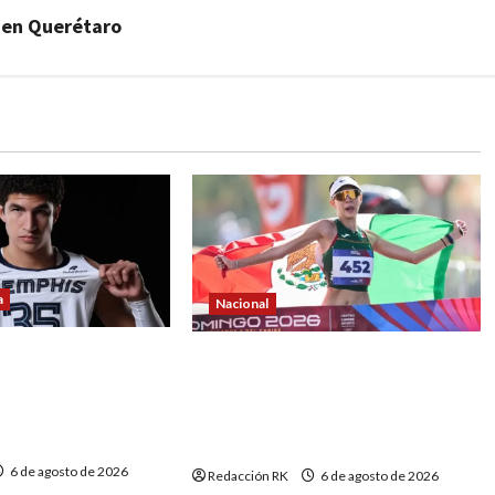
s en Querétaro
a
Nacional
cayó en el lugar
Alegna González regresa con el
aliza Álvaro Martín
oro de Centroamericanos y
el mexicano
apunta con confianza al ciclo
olímpico
6 de agosto de 2026
Redacción RK
6 de agosto de 2026