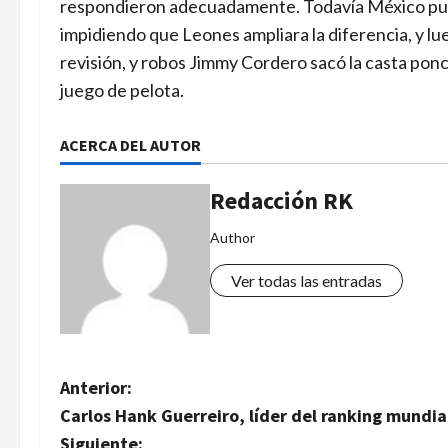
respondieron adecuadamente. Todavía México puso
impidiendo que Leones ampliara la diferencia, y l
revisión, y robos Jimmy Cordero sacó la casta po
juego de pelota.
ACERCA DEL AUTOR
Redacción RK
Author
Ver todas las entradas
N
Anterior:
Carlos Hank Guerreiro, líder del ranking mundia
a
Siguiente: