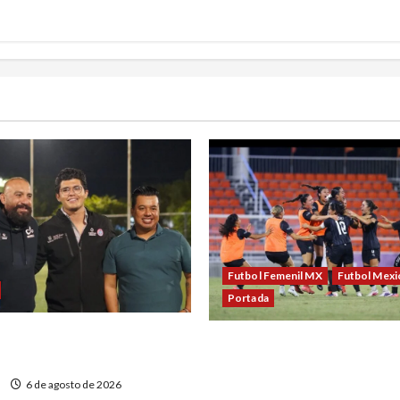
Futbol Femenil MX
Futbol Mexi
Portada
ECA evento deportivo para
México conquista un dramá
ión de adicciones
en el fútbol femenil y firm
6 de agosto de 2026
tetracampeonato en Sant