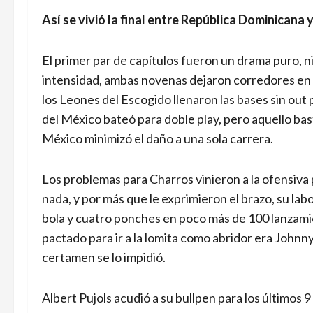
Así se vivió la final entre República Dominicana
El primer par de capítulos fueron un drama puro, n
intensidad, ambas novenas dejaron corredores en ba
los Leones del Escogido llenaron las bases sin out 
del México bateó para doble play, pero aquello ba
México minimizó el daño a una sola carrera.
Los problemas para Charros vinieron a la ofensiva 
nada, y por más que le exprimieron el brazo, su lab
bola y cuatro ponches en poco más de 100 lanzam
pactado para ir a la lomita como abridor era Johnny 
certamen se lo impidió.
Albert Pujols acudió a su bullpen para los últimos 9