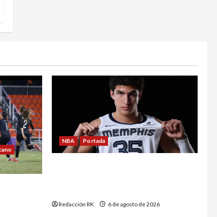
NBA
Portada
cano
Karim López cayó en el lugar ideal;
así analiza Álvaro Martín la llegada
tico oro
del mexicano Memphis
a el
Redacción RK
6 de agosto de 2026
o Domingo