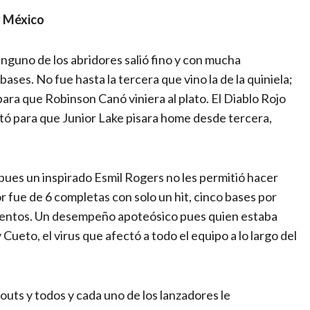
 y México
inguno de los abridores salió fino y con mucha
ses. No fue hasta la tercera que vino la de la quiniela;
para que Robinson Canó viniera al plato. El Diablo Rojo
stó para que Junior Lake pisara home desde tercera,
pues un inspirado Esmil Rogers no les permitió hacer
or fue de 6 completas con solo un hit, cinco bases por
ientos. Un desempeño apoteósico pues quien estaba
Cueto, el virus que afectó a todo el equipo a lo largo del
 outs y todos y cada uno de los lanzadores le