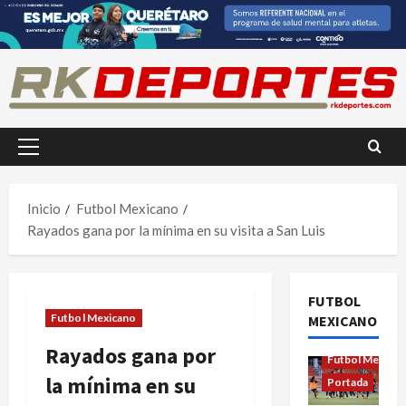
Saltar
al
contenido
Menú
principal
Inicio
Futbol Mexicano
Rayados gana por la mínima en su visita a San Luis
FUTBOL
Futbol Mexicano
MEXICANO
Futbol Femenil
Rayados gana por
Futbol Mexica
la mínima en su
Portada