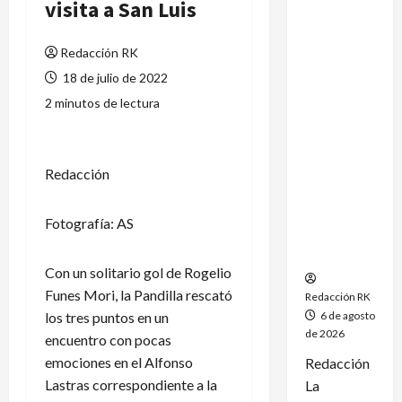
visita a San Luis
México
conquista
Redacción RK
un
dramático
18 de julio de 2022
oro en el
2 minutos de lectura
fútbol
femenil y
firma el
Redacción
tetracamp
eonato en
Santo
Fotografía: AS
Domingo
2026
Con un solitario gol de Rogelio
Funes Mori, la Pandilla rescató
Redacción RK
los tres puntos en un
6 de agosto
de 2026
encuentro con pocas
emociones en el Alfonso
Redacción
Lastras correspondiente a la
La