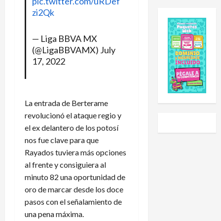
pic.twitter.com/uRDef
e
e
l
a
zi2Qk
s
E
e
l
C
x
h
S
u
p
a
u
— Liga BBVA MX
p
a
i
b
(@LigaBBVAMX)
July
2
n
d
-
17, 2022
0
s
o
2
2
i
a
0
6
ó
U
t
:
n
n
r
La entrada de Berterame
e
y
i
a
revolucionó el ataque regio y
s
L
v
s
el ex delantero de los potosí
t
i
e
g
nos fue clave para que
e
g
r
o
Rayados tuviera más opciones
e
a
s
l
al frente y consiguiera al
s
P
i
e
e
minuto 82 una oportunidad de
r
d
a
l
e
a
r
oro de marcar desde los doce
c
m
d
a
pasos con el señalamiento de
a
i
N
P
una pena máxima.
l
e