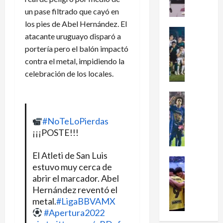
en
x
un pase filtrado que cayó en
el
i
fútbol
los pies de Abel Hernández. El
femenil
c
Futbol Me
y
atacante uruguayo disparó a
firma
o
Portada
el
portería pero el balón impactó
J
c
tetracam
contra el metal, impidiendo la
en
u
l
Santo
g
celebración de los locales.
a
Domingo
2026
a
s
d
i
Futbol Me
o
P
f
r
u
i
#NoTeLoPierdas
e
m
c
¡¡¡POSTE!!!
s
a
a
d
s
a
El Atleti de San Luis
e
:
Futbol Me
l
estuvo muy cerca de
L
L
¿
M
abrir el marcador. Abel
e
i
C
u
Hernández reventó el
a
g
ó
n
metal.
#LigaBBVAMX
g
a
m
d
#Apertura2022
u
d
o
i