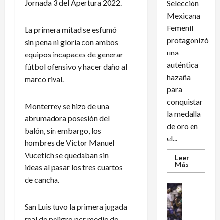
Jornada 3 del Apertura 2022.
Selección
Mexicana
Femenil
La primera mitad se esfumó
protagonizó
sin pena ni gloria con ambos
una
equipos incapaces de generar
auténtica
fútbol ofensivo y hacer daño al
hazaña
marco rival.
para
conquistar
Monterrey se hizo de una
la medalla
abrumadora posesión del
de oro en
balón, sin embargo, los
el...
hombres de Victor Manuel
Vucetich se quedaban sin
Leer
Leer
Más
ideas al pasar los tres cuartos
más
acerca
de cancha.
de
Futbol Int
México
Futbol Me
conquist
un
San Luis tuvo la primera jugada
M
dramátic
é
real de peligro por medio de
oro