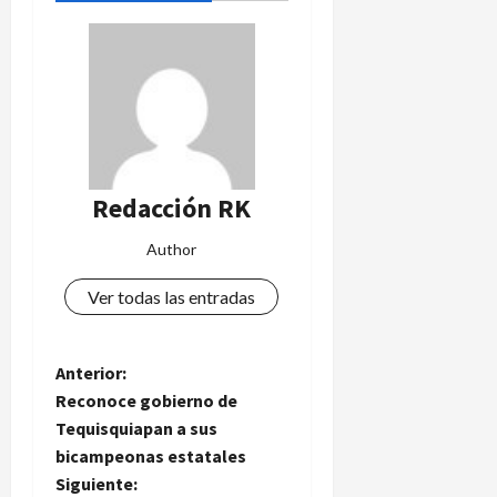
s
c
e
n
s
o
4
Redacción RK
de
agosto
de
Author
2026
Ver todas las entradas
N
Anterior:
Reconoce gobierno de
a
Tequisquiapan a sus
bicampeonas estatales
v
Siguiente: