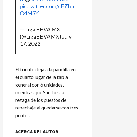
n
agosto
pic.twitter.com/cFZIm
3
de
t
de
O4MSY
2026
e
agosto
f
de
— Liga BBVA MX
2026
a
(@LigaBBVAMX)
July
l
17, 2022
t
a
d
e
El triunfo deja a la pandilla en
a
el cuarto lugar de la tabla
s
general con 6 unidades,
c
e
mientras que San Luis se
n
rezaga de los puestos de
s
repechaje al quedarse con tres
o
puntos.
y
d
ACERCA DEL AUTOR
e