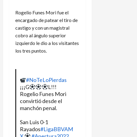
a
a
e
r
c
n
Rogelio Funes Mori fue el
n
p
i
a
d
i
encargado de patear el tiro de
o
m
a
d
n
á
castigo y con un magistral
r
e
a
cobro al ángulo superior
i
n
l
5
izquierdo le dio a los visitantes
o
e
e
de
los tres puntos.
d
x
n
agosto
e
p
de
L
2026
l
l
e
A
i
a
#NoTeLoPierdas
m
c
g
¡¡¡G
L!!!
é
a
u
Rogelio Funes Mori
r
c
e
i
convirtió desde el
i
s
c
o
manchón penal.
C
a
n
u
e
p
San Luis 0-1
s
?
Rayados
#LigaBBVAM
3
a
de
X
#Apertura2022