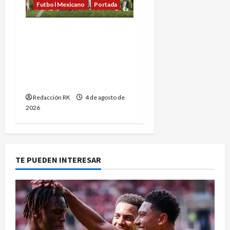
Futbol Mexicano
Portada
Jugadores de Liga de
Expansión y Liga Premier
piden explicaciones ante
falta de ascenso y
descenso
Redacción RK
4 de agosto de
2026
TE PUEDEN INTERESAR