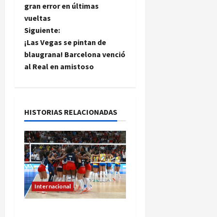
gran error en últimas
v
vueltas
e
Siguiente:
¡Las Vegas se pintan de
g
blaugrana! Barcelona venció
al Real en amistoso
a
c
i
HISTORIAS RELACIONADAS
ó
n
d
Internacional
e
República Dominicana