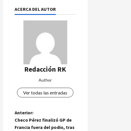
e
s
ACERCA DEL AUTOR
c
e
n
s
o
4
de
agosto
Redacción RK
de
2026
Author
Ver todas las entradas
N
Anterior:
Checo Pérez finalizó GP de
a
Francia fuera del podio, tras