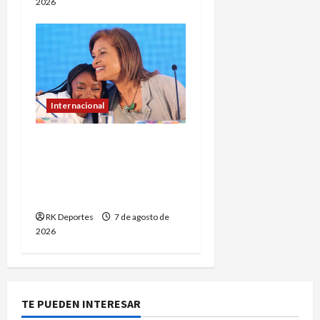
2026
Internacional
Simone Biles aconseja a
atletas de Lima 2027
disfrutar el camino hacia
el éxito
RK Deportes
7 de agosto de
2026
TE PUEDEN INTERESAR