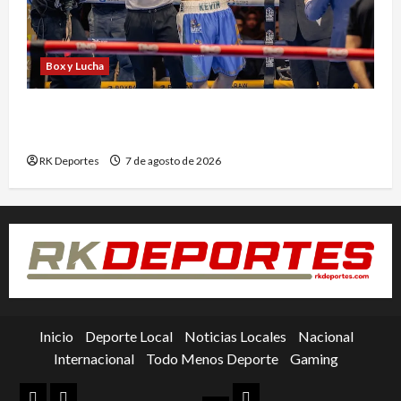
Box y Lucha
Kevin Ramírez vuelve al ring tras nueve meses
de inactividad
RK Deportes
7 de agosto de 2026
Inicio
Deporte Local
Noticias Locales
Nacional
Internacional
Todo Menos Deporte
Gaming
Inicio
Deporte
Nacional