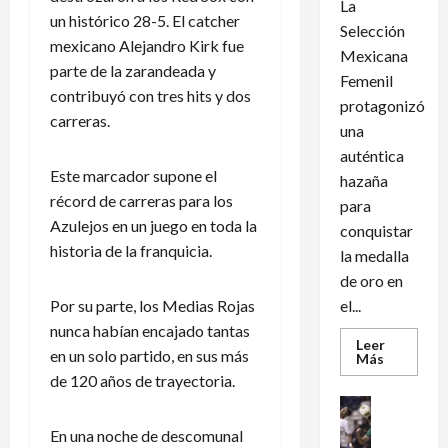
La
un histórico 28-5. El catcher
Selección
mexicano Alejandro Kirk fue
Mexicana
parte de la zarandeada y
Femenil
contribuyó con tres hits y dos
protagonizó
carreras.
una
auténtica
Este marcador supone el
hazaña
récord de carreras para los
para
Azulejos en un juego en toda la
conquistar
historia de la franquicia.
la medalla
de oro en
Por su parte, los Medias Rojas
el...
nunca habían encajado tantas
Leer
en un solo partido, en sus más
Leer
Más
más
de 120 años de trayectoria.
acerca
de
Futbol Int
México
Futbol Me
conquist
En una noche de descomunal
un
M