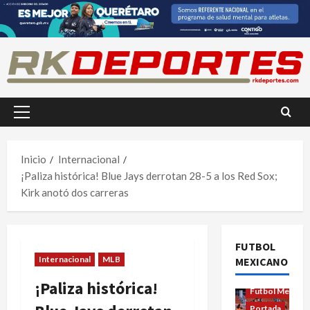
Saltar
al
contenido
Menú
principal
Inicio
Internacional
¡Paliza histórica! Blue Jays derrotan 28-5 a los Red Sox;
Kirk anotó dos carreras
FUTBOL
Internacional
MLB
MEXICANO
Futbol Femenil
¡Paliza histórica!
Futbol Mexica
Portada