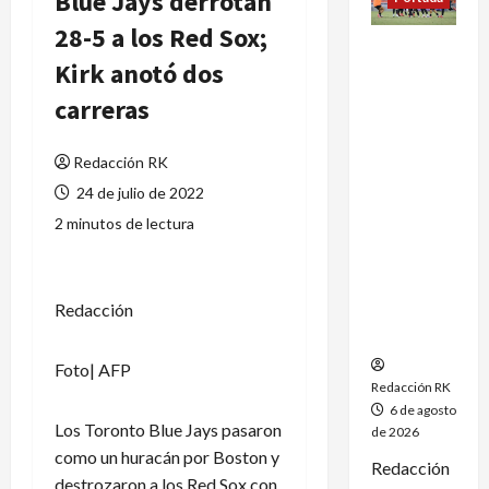
Blue Jays derrotan
28-5 a los Red Sox;
México
Kirk anotó dos
conquista
un
carreras
dramático
oro en el
Redacción RK
fútbol
femenil y
24 de julio de 2022
firma el
2 minutos de lectura
tetracamp
eonato en
Santo
Redacción
Domingo
2026
Foto| AFP
Redacción RK
6 de agosto
Los Toronto Blue Jays pasaron
de 2026
como un huracán por Boston y
Redacción
destrozaron a los Red Sox con