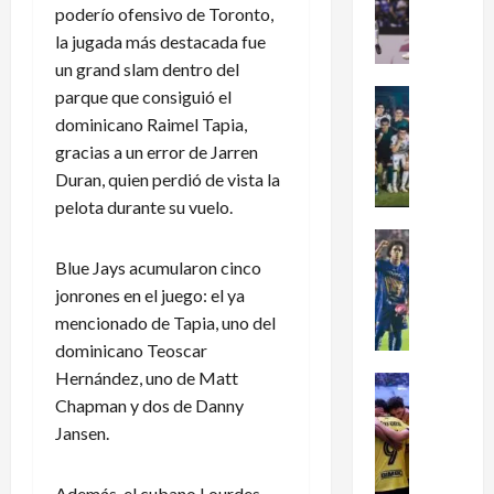
dramátic
poderío ofensivo de Toronto,
é
oro
en
la jugada más destacada fue
x
el
un grand slam dentro del
i
fútbol
femenil
c
parque que consiguió el
Futbol Me
y
firma
o
Portada
dominicano Raimel Tapia,
el
J
c
tetracam
gracias a un error de Jarren
en
u
l
Duran, quien perdió de vista la
Santo
g
a
Domingo
pelota durante su vuelo.
2026
a
s
d
i
Futbol Me
o
P
f
Blue Jays acumularon cinco
r
u
i
jonrones en el juego: el ya
e
m
c
mencionado de Tapia, uno del
s
a
a
dominicano Teoscar
d
s
a
Hernández, uno de Matt
e
:
Futbol Me
l
Chapman y dos de Danny
L
L
¿
M
e
i
C
Jansen.
u
a
g
ó
n
g
a
m
d
Además, el cubano Lourdes