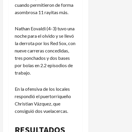
a
i
N
P
cuando permitieron de forma
l
e
a
a
asombrosa 11 rayitas más.
e
r
c
n
n
p
i
a
d
i
o
m
Nathan Eovaldi (4-3) tuvo una
a
d
n
á
noche para el olvido y se llevó
r
e
a
la derrota por los Red Sox, con
i
n
l
5
nueve carreras concedidas,
o
e
e
de
tres ponchados y dos bases
d
x
n
agosto
e
p
por bolas en 2.2 episodios de
de
L
2026
l
l
e
trabajo.
A
i
a
m
c
g
En la ofensiva de los locales
é
a
u
respondió el puertorriqueño
r
c
e
Christian Vázquez, que
i
i
s
c
o
C
consiguió dos vuelacercas.
a
n
u
e
p
RESULTADOS
s
?
3