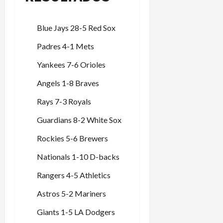
a
de
n
agosto
3
Blue Jays 28-5 Red Sox
de
t
de
2026
e
agosto
Padres 4-1 Mets
f
de
2026
a
Yankees 7-6 Orioles
l
Angels 1-8 Braves
t
a
Rays 7-3 Royals
d
e
Guardians 8-2 White Sox
a
Rockies 5-6 Brewers
s
c
Nationals 1-10 D-backs
e
n
Rangers 4-5 Athletics
s
Astros 5-2 Mariners
o
y
Giants 1-5 LA Dodgers
d