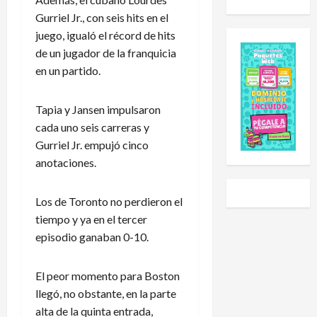
u
d
o
i
Gurriel Jr., con seis hits en el
e
e
l
a
juego, igualó el récord de hits
s
E
e
l
C
de un jugador de la franquicia
x
h
S
u
p
a
u
en un partido.
p
a
i
b
2
n
d
-
Tapia y Jansen impulsaron
0
s
o
2
cada uno seis carreras y
2
i
a
0
Gurriel Jr. empujó cinco
6
ó
U
t
:
n
anotaciones.
n
r
e
y
i
a
s
L
v
s
Los de Toronto no perdieron el
t
i
e
g
tiempo y ya en el tercer
e
g
r
o
episodio ganaban 0-10.
e
a
s
l
s
P
i
e
e
r
d
a
El peor momento para Boston
l
e
a
r
llegó, no obstante, en la parte
c
m
d
a
alta de la quinta entrada,