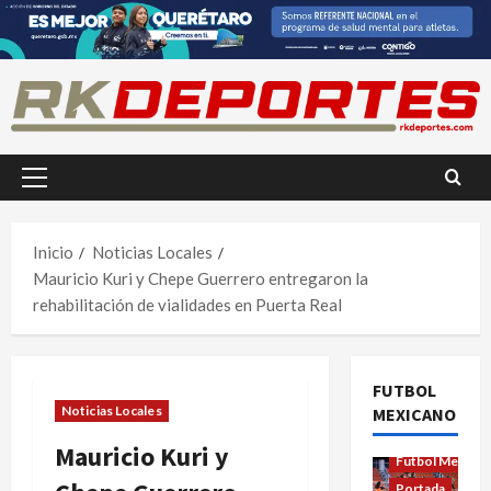
Saltar
al
contenido
Menú
principal
Inicio
Noticias Locales
Mauricio Kuri y Chepe Guerrero entregaron la
rehabilitación de vialidades en Puerta Real
FUTBOL
Noticias Locales
MEXICANO
Futbol Femenil
Mauricio Kuri y
Futbol Mexica
Portada