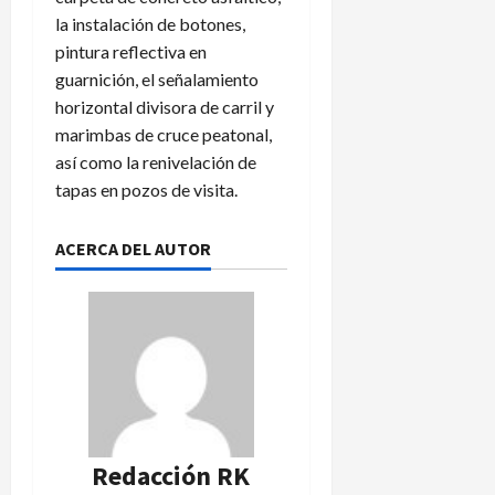
a
de
la instalación de botones,
n
agosto
3
pintura reflectiva en
de
t
de
guarnición, el señalamiento
2026
e
agosto
horizontal divisora de carril y
f
de
marimbas de cruce peatonal,
2026
a
así como la renivelación de
l
t
tapas en pozos de visita.
a
d
ACERCA DEL AUTOR
e
a
s
c
e
n
s
o
y
Redacción RK
d