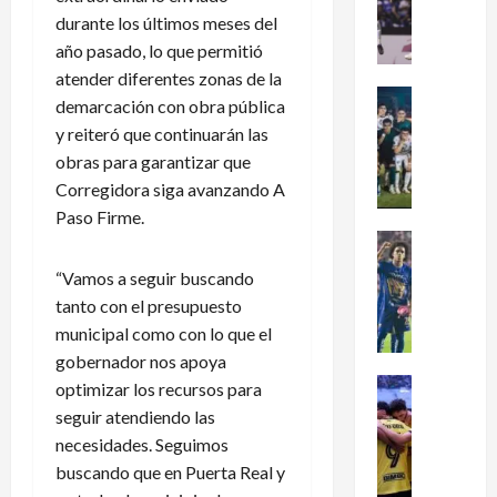
dramátic
é
durante los últimos meses del
oro
en
x
año pasado, lo que permitió
el
i
fútbol
atender diferentes zonas de la
femenil
c
Futbol Me
y
demarcación con obra pública
firma
o
Portada
y reiteró que continuarán las
el
J
c
tetracam
obras para garantizar que
en
u
l
Santo
Corregidora siga avanzando A
g
a
Domingo
2026
a
s
Paso Firme.
d
i
Futbol Me
o
P
f
“Vamos a seguir buscando
r
u
i
tanto con el presupuesto
e
m
c
municipal como con lo que el
s
a
a
d
gobernador nos apoya
s
a
e
:
Futbol Me
l
optimizar los recursos para
L
L
¿
M
seguir atendiendo las
e
i
C
u
necesidades. Seguimos
a
g
ó
n
buscando que en Puerta Real y
g
a
m
d