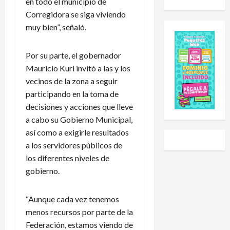
en todo el municipio de
u
d
o
i
Corregidora se siga viviendo
e
e
l
a
s
muy bien”, señaló.
E
e
l
C
x
h
S
u
p
a
u
Por su parte, el gobernador
p
a
i
b
Mauricio Kuri invitó a las y los
2
n
d
-
vecinos de la zona a seguir
0
s
o
2
participando en la toma de
2
i
a
0
6
ó
decisiones y acciones que lleve
U
t
:
n
n
r
a cabo su Gobierno Municipal,
e
y
i
a
así como a exigirle resultados
s
L
v
s
a los servidores públicos de
t
i
e
g
los diferentes niveles de
e
g
r
o
gobierno.
e
a
s
l
s
P
i
e
e
r
d
a
“Aunque cada vez tenemos
l
e
a
r
menos recursos por parte de la
c
m
d
a
Federación, estamos viendo de