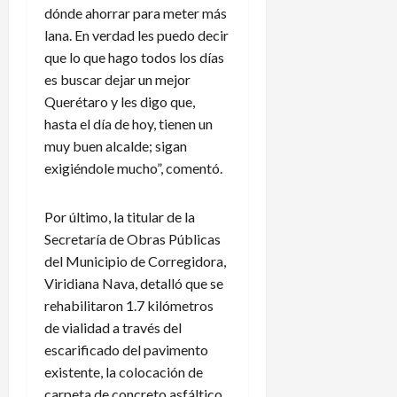
a
i
N
P
dónde ahorrar para meter más
l
e
a
a
lana. En verdad les puedo decir
e
r
c
n
que lo que hago todos los días
n
p
i
a
d
i
es buscar dejar un mejor
o
m
a
d
n
á
Querétaro y les digo que,
r
e
a
hasta el día de hoy, tienen un
i
n
l
5
muy buen alcalde; sigan
o
e
e
de
exigiéndole mucho”, comentó.
d
x
n
agosto
e
p
de
L
2026
l
l
e
Por último, la titular de la
A
i
a
Secretaría de Obras Públicas
m
c
g
del Municipio de Corregidora,
é
a
u
Viridiana Nava, detalló que se
r
c
e
rehabilitaron 1.7 kilómetros
i
i
s
de vialidad a través del
c
o
C
escarificado del pavimento
a
n
u
e
existente, la colocación de
p
s
?
carpeta de concreto asfáltico,
3