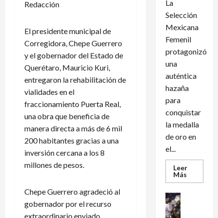
La
Redacción
Selección
Mexicana
El presidente municipal de
Femenil
Corregidora, Chepe Guerrero
protagonizó
y el gobernador del Estado de
una
Querétaro, Mauricio Kuri,
auténtica
entregaron la rehabilitación de
hazaña
vialidades en el
para
fraccionamiento Puerta Real,
conquistar
una obra que beneficia de
la medalla
manera directa a más de 6 mil
de oro en
200 habitantes gracias a una
el...
inversión cercana a los 8
millones de pesos.
Leer
Leer
Más
más
acerca
Chepe Guerrero agradeció al
de
Futbol Int
México
gobernador por el recurso
Futbol Me
conquist
un
extraordinario enviado
M