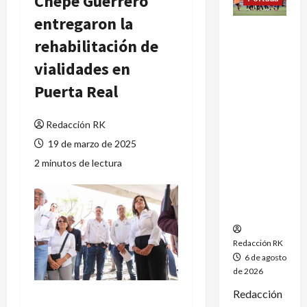
Chepe Guerrero
entregaron la
México
rehabilitación de
conquista
un
vialidades en
dramático
Puerta Real
oro en el
fútbol
femenil y
Redacción RK
firma el
19 de marzo de 2025
tetracamp
2 minutos de lectura
eonato en
Santo
Domingo
2026
Redacción RK
6 de agosto
de 2026
Redacción