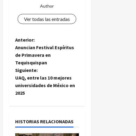
e
Author
s
c
Ver todas las entradas
e
n
s
N
Anterior:
o
Anuncian Festival Espíritus
a
de Primavera en
4
Tequisquispan
de
v
agosto
Siguiente:
de
e
UAQ, entre las 10 mejores
2026
universidades de México en
g
2025
a
c
HISTORIAS RELACIONADAS
i