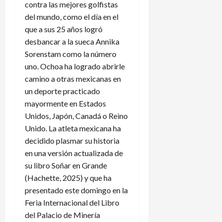
contra las mejores golfistas
a
de
del mundo, como el día en el
n
agosto
3
de
que a sus 25 años logró
t
de
2026
e
agosto
desbancar a la sueca Annika
f
de
Sorenstam como la número
2026
a
uno. Ochoa ha logrado abrirle
l
camino a otras mexicanas en
t
un deporte practicado
a
mayormente en Estados
d
Unidos, Japón, Canadá o Reino
e
a
Unido. La atleta mexicana ha
s
decidido plasmar su historia
c
en una versión actualizada de
e
su libro Soñar en Grande
n
(Hachette, 2025) y que ha
s
presentado este domingo en la
o
Feria Internacional del Libro
y
d
del Palacio de Minería