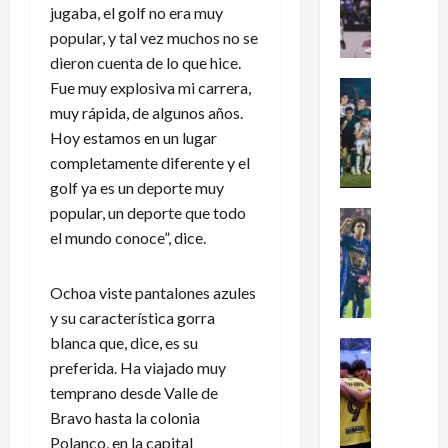
dramátic
jugaba, el golf no era muy
é
oro
en
popular, y tal vez muchos no se
x
el
dieron cuenta de lo que hice.
i
fútbol
femenil
c
Fue muy explosiva mi carrera,
Futbol Me
y
firma
o
Portada
muy rápida, de algunos años.
el
J
c
tetracam
Hoy estamos en un lugar
en
u
l
completamente diferente y el
Santo
g
a
Domingo
golf ya es un deporte muy
2026
a
s
popular, un deporte que todo
d
i
Futbol Me
o
el mundo conoce”, dice.
P
f
r
u
i
e
m
c
Ochoa viste pantalones azules
s
a
a
y su característica gorra
d
s
a
blanca que, dice, es su
e
:
Futbol Me
l
preferida. Ha viajado muy
L
L
¿
M
e
i
C
temprano desde Valle de
u
a
g
ó
n
Bravo hasta la colonia
g
a
m
d
Polanco, en la capital