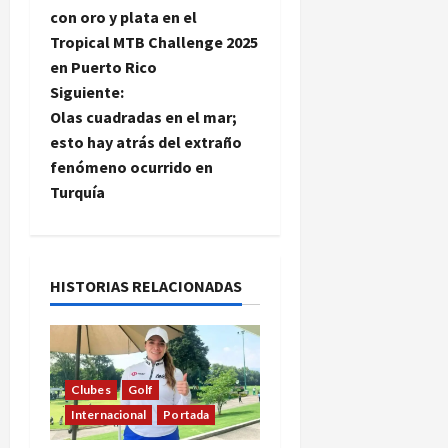
a
con oro y plata en el
Tropical MTB Challenge 2025
v
en Puerto Rico
e
Siguiente:
Olas cuadradas en el mar;
g
esto hay atrás del extraño
fenómeno ocurrido en
a
Turquía
c
i
HISTORIAS RELACIONADAS
ó
n
d
Clubes
Golf
Internacional
Portada
e