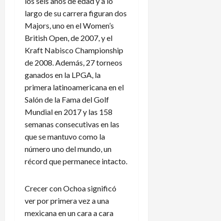
a
i
los seis años de edad y a lo
N
P
l
e
a
a
largo de su carrera figuran dos
e
r
c
n
Majors, uno en el Women’s
n
p
i
a
British Open, de 2007, y el
d
i
o
m
Kraft Nabisco Championship
a
d
n
á
de 2008. Además, 27 torneos
r
e
a
ganados en la LPGA, la
i
n
l
5
o
primera latinoamericana en el
e
e
de
d
x
n
Salón de la Fama del Golf
agosto
e
p
de
L
Mundial en 2017 y las 158
2026
l
l
e
semanas consecutivas en las
A
i
a
que se mantuvo como la
m
c
g
número uno del mundo, un
é
a
u
récord que permanece intacto.
r
c
e
i
i
s
c
o
C
Crecer con Ochoa significó
a
n
u
ver por primera vez a una
e
p
mexicana en un cara a cara
s
?
3