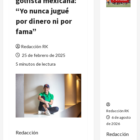
golfista mexicana:
“Yo nunca jugué
México
por dinero ni por
conquista
un
fama”
dramático
oro en el
Redacción RK
fútbol
femenil y
25 de febrero de 2025
firma el
5 minutos de lectura
tetracamp
eonato en
Santo
Domingo
2026
Redacción RK
6 de agosto
de 2026
Redacción
Redacción