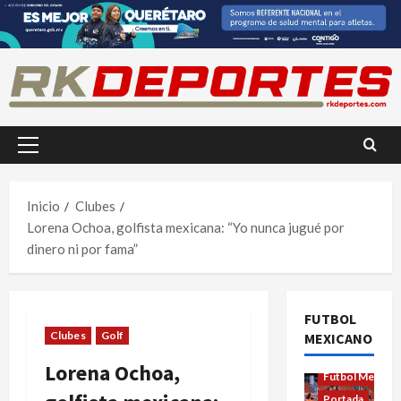
Saltar
al
contenido
Menú
principal
Inicio
Clubes
Lorena Ochoa, golfista mexicana: “Yo nunca jugué por
dinero ni por fama”
FUTBOL
Clubes
Golf
MEXICANO
Futbol Femenil
Lorena Ochoa,
Futbol Mexica
Portada