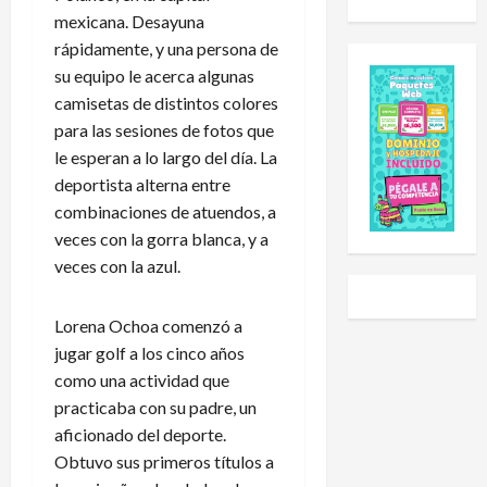
u
d
o
i
mexicana. Desayuna
e
e
l
a
rápidamente, y una persona de
s
E
e
l
su equipo le acerca algunas
C
x
h
S
camisetas de distintos colores
u
p
a
u
p
a
para las sesiones de fotos que
i
b
2
n
d
-
le esperan a lo largo del día. La
0
s
o
2
deportista alterna entre
2
i
a
0
combinaciones de atuendos, a
6
ó
U
t
veces con la gorra blanca, y a
:
n
n
r
veces con la azul.
e
y
i
a
s
L
v
s
t
i
e
g
Lorena Ochoa comenzó a
e
g
r
o
jugar golf a los cinco años
e
a
s
l
como una actividad que
s
P
i
e
practicaba con su padre, un
e
r
d
a
aficionado del deporte.
l
e
a
r
Obtuvo sus primeros títulos a
c
m
d
a