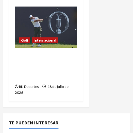
Golf
Internacional
Sam Burns toma el
liderato del British Open
tras el nacimiento de su
hija
RK Deportes
18 de julio de
2026
TE PUEDEN INTERESAR