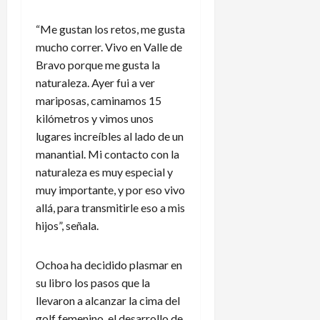
e
s
“Me gustan los retos, me gusta
c
mucho correr. Vivo en Valle de
e
Bravo porque me gusta la
n
naturaleza. Ayer fui a ver
s
o
mariposas, caminamos 15
kilómetros y vimos unos
4
lugares increíbles al lado de un
de
manantial. Mi contacto con la
agosto
naturaleza es muy especial y
de
muy importante, y por eso vivo
2026
allá, para transmitirle eso a mis
hijos”, señala.
Ochoa ha decidido plasmar en
su libro los pasos que la
llevaron a alcanzar la cima del
golf femenino, el desarrollo de