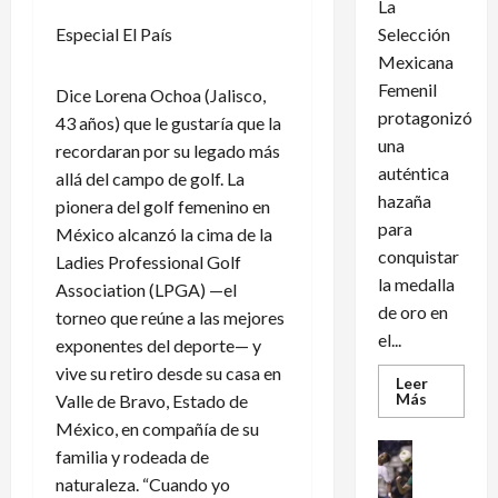
La
Especial El País
Selección
Mexicana
Femenil
Dice Lorena Ochoa (Jalisco,
protagonizó
43 años) que le gustaría que la
una
recordaran por su legado más
auténtica
allá del campo de golf. La
hazaña
pionera del golf femenino en
para
México alcanzó la cima de la
conquistar
Ladies Professional Golf
la medalla
Association (LPGA) —el
de oro en
torneo que reúne a las mejores
el...
exponentes del deporte— y
vive su retiro desde su casa en
Leer
Leer
Más
Valle de Bravo, Estado de
más
México, en compañía de su
acerca
de
Futbol Int
familia y rodeada de
México
Futbol Me
conquist
naturaleza. “Cuando yo
un
M