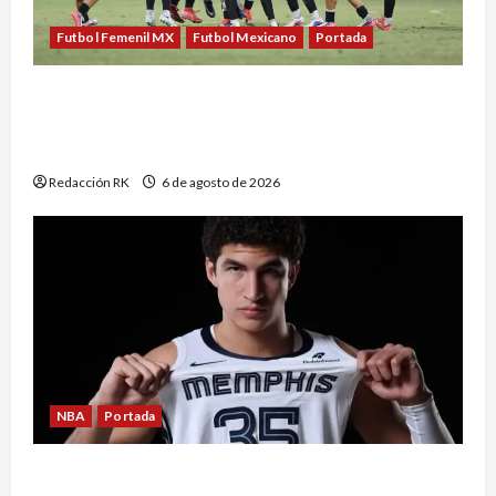
Futbol Femenil MX
Futbol Mexicano
Portada
México conquista un dramático oro en el fútbol
femenil y firma el tetracampeonato en Santo
Domingo 2026
Redacción RK
6 de agosto de 2026
NBA
Portada
Karim López cayó en el lugar ideal; así analiza