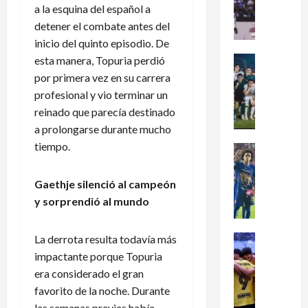
dramátic
a la esquina del español a
é
oro
en
detener el combate antes del
x
el
inicio del quinto episodio. De
i
fútbol
femenil
c
esta manera, Topuria perdió
Futbol Me
y
firma
o
Portada
por primera vez en su carrera
el
J
c
tetracam
profesional y vio terminar un
en
u
l
reinado que parecía destinado
Santo
g
a
Domingo
a prolongarse durante mucho
2026
a
s
tiempo.
d
i
Futbol Me
o
P
f
r
u
i
Gaethje silenció al campeón
e
m
c
y sorprendió al mundo
s
a
a
d
s
a
e
La derrota resulta todavía más
:
Futbol Me
l
L
L
¿
M
impactante porque Topuria
e
i
C
u
era considerado el gran
a
g
ó
n
favorito de la noche. Durante
g
a
m
d
las semanas previas había