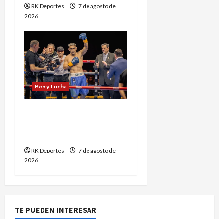
RK Deportes
7 de agosto de
2026
Box y Lucha
Kevin Ramírez vuelve al
ring tras nueve meses de
inactividad
RK Deportes
7 de agosto de
2026
TE PUEDEN INTERESAR