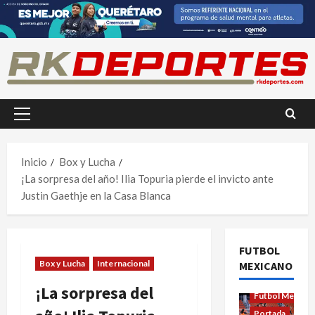
Saltar
al
contenido
Menú
principal
Inicio
Box y Lucha
¡La sorpresa del año! Ilia Topuria pierde el invicto ante
Justin Gaethje en la Casa Blanca
FUTBOL
Box y Lucha
Internacional
MEXICANO
Futbol Femenil
¡La sorpresa del
Futbol Mexica
Portada