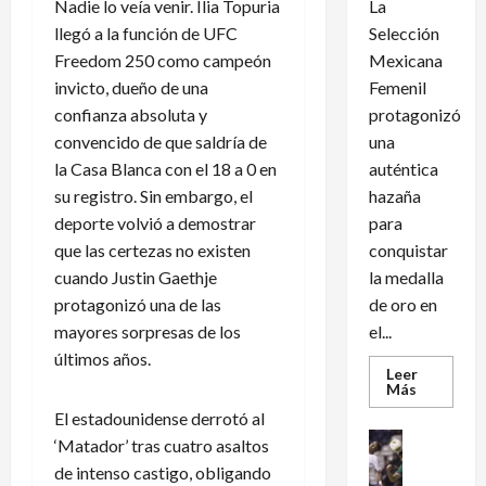
Nadie lo veía venir. Ilia Topuria
La
llegó a la función de UFC
Selección
Freedom 250 como campeón
Mexicana
invicto, dueño de una
Femenil
confianza absoluta y
protagonizó
convencido de que saldría de
una
la Casa Blanca con el 18 a 0 en
auténtica
su registro. Sin embargo, el
hazaña
deporte volvió a demostrar
para
que las certezas no existen
conquistar
cuando Justin Gaethje
la medalla
protagonizó una de las
de oro en
mayores sorpresas de los
el...
últimos años.
Leer
Leer
Más
más
El estadounidense derrotó al
acerca
de
Futbol Int
‘Matador’ tras cuatro asaltos
México
Futbol Me
conquist
de intenso castigo, obligando
un
M