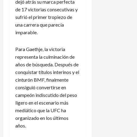
dejó atrás su marca perfecta
e
s
de 17 victorias consecutivas y
c
sufrió el primer tropiezo de
e
una carrera que parecía
n
imparable.
s
o
Para Gaethje, la victoria
representa la culminación de
4
de
años de búsqueda. Después de
agosto
conquistar títulos interinos y el
de
cinturón BMF, finalmente
2026
consiguió convertirse en
campeón indiscutido del peso
ligero en el escenario más
mediático que la UFC ha
organizado en los últimos
años.