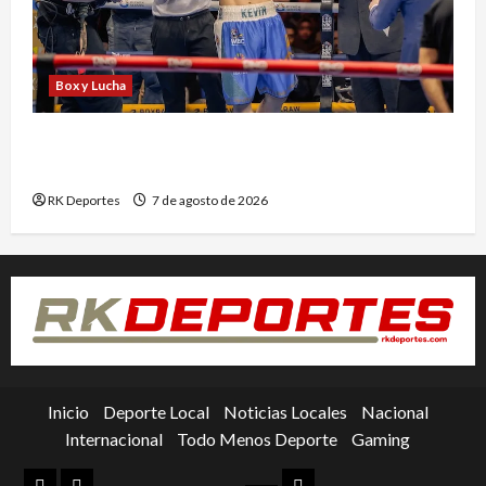
Box y Lucha
Kevin Ramírez vuelve al ring tras nueve meses
de inactividad
RK Deportes
7 de agosto de 2026
Inicio
Deporte Local
Noticias Locales
Nacional
Internacional
Todo Menos Deporte
Gaming
Inicio
Deporte
Nacional