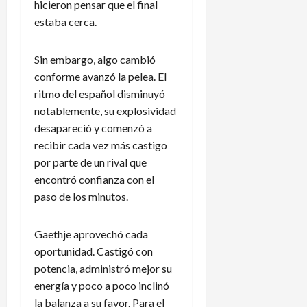
a
i
N
P
hicieron pensar que el final
l
e
a
a
estaba cerca.
e
r
c
n
n
p
i
a
Sin embargo, algo cambió
d
i
o
m
a
d
conforme avanzó la pelea. El
n
á
r
e
a
ritmo del español disminuyó
i
n
l
notablemente, su explosividad
5
o
e
e
de
desapareció y comenzó a
d
x
n
agosto
recibir cada vez más castigo
e
p
de
L
por parte de un rival que
2026
l
l
e
encontró confianza con el
A
i
a
m
paso de los minutos.
c
g
é
a
u
r
c
e
Gaethje aprovechó cada
i
i
s
oportunidad. Castigó con
c
o
C
potencia, administró mejor su
a
n
u
energía y poco a poco inclinó
e
p
s
la balanza a su favor. Para el
?
3