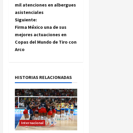
a
mil atenciones en albergues
asistenciales
v
Siguiente:
e
Firma México una de sus
mejores actuaciones en
g
Copas del Mundo de Tiro con
Arco
a
c
i
HISTORIAS RELACIONADAS
ó
n
d
Internacional
e