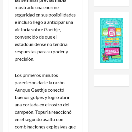
u
d
o
i
mostrado una enorme
e
e
l
a
seguridad en sus posibilidades
s
E
e
l
C
e incluso llegó a anticipar una
x
h
S
u
p
a
u
victoria sobre Gaethje,
p
a
i
b
convencido de que el
2
n
d
-
estadounidense no tendría
0
s
o
2
respuestas para su poder y
2
i
a
0
precisión.
6
ó
U
t
:
n
n
r
e
y
i
a
Los primeros minutos
s
L
v
s
parecieron darle la razón.
t
i
e
g
Aunque Gaethje conectó
e
g
r
o
buenos golpes y logró abrir
e
a
s
l
una cortada en el rostro del
s
P
i
e
campeón, Topuria reaccionó
e
r
d
a
l
en el segundo asalto con
e
a
r
c
m
d
a
combinaciones explosivas que