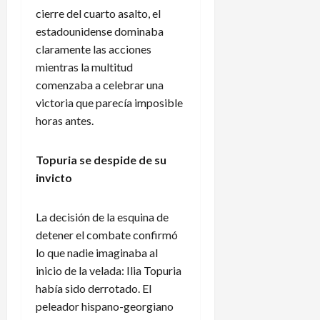
a
de
cierre del cuarto asalto, el
n
agosto
3
estadounidense dominaba
de
t
de
claramente las acciones
2026
e
agosto
mientras la multitud
f
de
comenzaba a celebrar una
2026
a
victoria que parecía imposible
l
horas antes.
t
a
d
Topuria se despide de su
e
invicto
a
s
c
La decisión de la esquina de
e
detener el combate confirmó
n
lo que nadie imaginaba al
s
inicio de la velada: Ilia Topuria
o
había sido derrotado. El
y
peleador hispano-georgiano
d