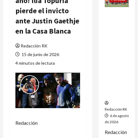
año! Ilia Topuria
pierde el invicto
México
ante Justin Gaethje
conquista
un
en la Casa Blanca
dramático
oro en el
Redacción RK
fútbol
femenil y
15 de junio de 2026
firma el
4 minutos de lectura
tetracamp
eonato en
Santo
Domingo
2026
Redacción RK
6 de agosto
de 2026
Redacción
Redacción