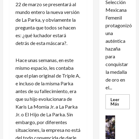
Selección
22 de marzo se presentará al
Mexicana
mundo entero la nueva versión
Femenil
de La Parka, y obviamente la
protagonizó
pregunta que todos se hacen
una
es: ¿qué luchador estará
auténtica
detrás de esta máscara?.
hazaña
para
Hace unas semanas, en este
conquistar
mismo espacio, les contaba
la medalla
que el plan original de Triple A,
de oro en
e incluso de la misma Parka
el...
antes de su fallecimiento, era
que su hijo evolucionara de
Leer
Leer
Más
Karis La Momia Jr. a La Parka
más
acerca
Jr. o El Hijo de La Parka. Sin
de
Futbol Int
México
embargo, por diferentes
Futbol Me
conquist
situaciones, la empresa no está
un
M
dramátic
é
del todo convencida de darle
oro