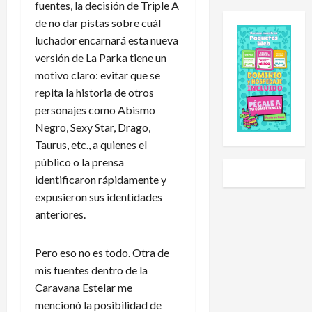
e
e
fuentes, la decisión de Triple A
l
a
s
E
e
l
de no dar pistas sobre cuál
C
x
h
S
luchador encarnará esta nueva
u
p
a
u
versión de La Parka tiene un
p
a
i
b
motivo claro: evitar que se
2
n
d
-
repita la historia de otros
0
s
o
2
personajes como Abismo
2
i
a
0
6
Negro, Sexy Star, Drago,
ó
U
t
:
n
n
r
Taurus, etc., a quienes el
e
y
i
a
público o la prensa
s
L
v
s
identificaron rápidamente y
t
i
e
g
expusieron sus identidades
e
g
r
o
anteriores.
e
a
s
l
s
P
i
e
e
r
d
a
Pero eso no es todo. Otra de
l
e
a
r
mis fuentes dentro de la
c
m
d
a
Caravana Estelar me
a
i
N
P
mencionó la posibilidad de
l
e