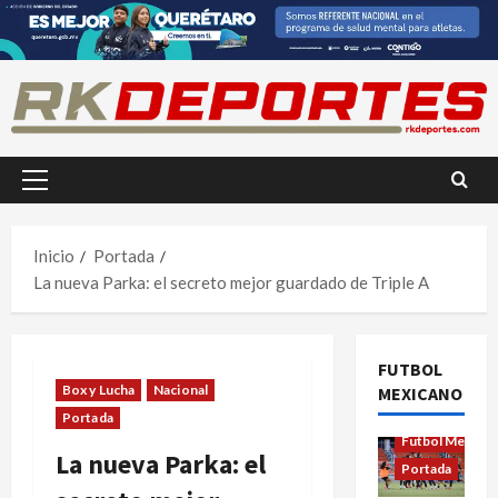
Saltar
al
contenido
Menú
principal
Inicio
Portada
La nueva Parka: el secreto mejor guardado de Triple A
FUTBOL
Box y Lucha
Nacional
MEXICANO
Futbol Femenil
Portada
Futbol Mexica
La nueva Parka: el
Portada