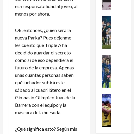
en
x
esa responsabilidad al joven, al
el
i
fútbol
menos por ahora.
femenil
c
Futbol Me
y
firma
o
Portada
el
Ok, entonces, ¿quién será la
J
c
tetracam
en
u
nueva Parka? Pues déjenme
l
Santo
g
a
les cuento que Triple A ha
Domingo
2026
a
s
decidido guardar el secreto
d
i
Futbol Me
como si de eso dependiera el
o
P
f
futuro de la empresa. Apenas
r
u
i
unas cuantas personas saben
e
m
c
qué luchador subirá este
s
a
a
sábado al cuadrilátero en el
d
s
a
e
:
Futbol Me
l
Gimnasio Olímpico Juan de la
L
L
¿
M
Barrera con el equipo y la
e
i
C
u
máscara de la huesuda.
a
g
ó
n
g
a
m
d
¿Qué significa esto? Según mis
u
d
o
i