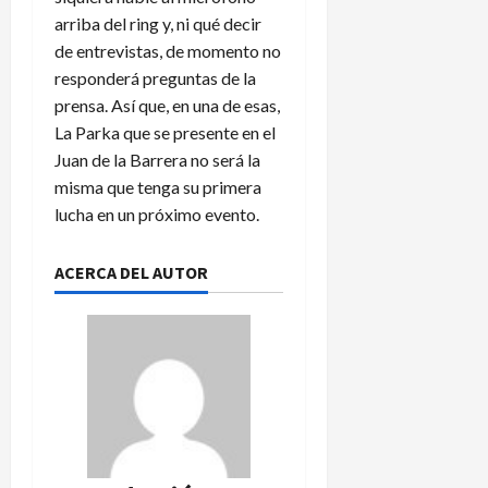
n
agosto
3
arriba del ring y, ni qué decir
de
t
de
de entrevistas, de momento no
2026
e
agosto
responderá preguntas de la
f
de
prensa. Así que, en una de esas,
2026
a
La Parka que se presente en el
l
t
Juan de la Barrera no será la
a
misma que tenga su primera
d
lucha en un próximo evento.
e
a
ACERCA DEL AUTOR
s
c
e
n
s
o
y
d
e