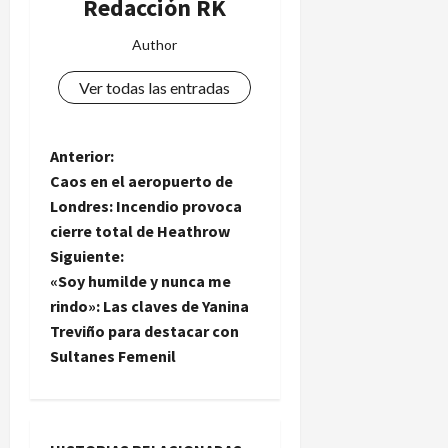
Redacción RK
s
c
Author
e
n
Ver todas las entradas
s
o
N
Anterior:
4
Caos en el aeropuerto de
de
a
agosto
Londres: Incendio provoca
de
cierre total de Heathrow
v
2026
Siguiente:
e
«Soy humilde y nunca me
rindo»: Las claves de Yanina
g
Treviño para destacar con
Sultanes Femenil
a
c