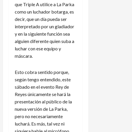
a
a
que Triple A utilice a La Parka
e
r
c
n
como un luchador botarga, es
n
p
i
a
d
decir, que un día pueda ser
i
o
m
a
d
n
á
interpretado por un gladiador
r
e
a
y en la siguiente función sea
i
n
l
5
alguien diferente quien suba a
o
e
e
de
luchar con ese equipo y
d
x
n
agosto
máscara.
e
p
de
L
2026
l
l
e
A
i
a
Esto cobra sentido porque,
m
c
g
según tengo entendido, este
é
a
u
sábado en el evento Rey de
r
c
e
Reyes únicamente se hará la
i
i
s
presentación al público de la
c
o
C
nueva versión de La Parka,
a
n
u
pero no necesariamente
e
p
s
?
luchará. Es más, tal vez ni
3
a
de
siquiera hable al micrófono