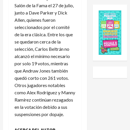
e
e
l
a
Salón de la Fama el 27 de julio,
s
E
e
l
junto a Dave Parker y Dick
C
x
h
S
Allen, quienes fueron
u
p
a
u
seleccionados por el comité
p
a
i
b
2
n
d
de la era clásica. Entre los que
-
0
s
o
2
se quedaron cerca de la
2
i
a
0
selección, Carlos Beltrán no
6
ó
U
t
alcanzó el mínimo necesario
:
n
n
r
por solo 19 votos, mientras
e
y
i
a
que Andruw Jones también
s
L
v
s
quedó corto con 261 votos.
t
i
e
g
e
g
Otros jugadores notables
r
o
e
a
s
l
como Alex Rodríguez y Manny
s
P
i
e
Ramírez continúan rezagados
e
r
d
a
en la votación debido a sus
l
e
a
r
suspensiones por dopaje.
c
m
d
a
a
i
N
P
l
ACERCA DEL AUTOR
e