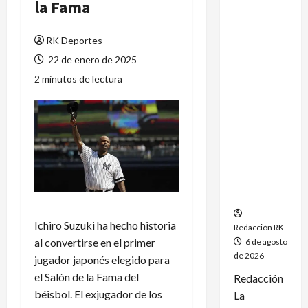
la Fama
México
conquista
RK Deportes
un
dramático
22 de enero de 2025
oro en el
2 minutos de lectura
fútbol
femenil y
firma el
tetracamp
eonato en
Santo
Domingo
2026
Ichiro Suzuki ha hecho historia
Redacción RK
al convertirse en el primer
6 de agosto
de 2026
jugador japonés elegido para
el Salón de la Fama del
Redacción
béisbol. El exjugador de los
La