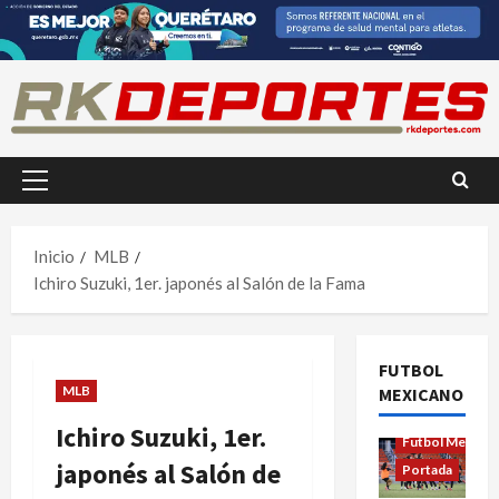
Saltar
al
contenido
Menú
principal
Inicio
MLB
Ichiro Suzuki, 1er. japonés al Salón de la Fama
FUTBOL
MLB
MEXICANO
Futbol Femenil
Ichiro Suzuki, 1er.
Futbol Mexica
japonés al Salón de
Portada