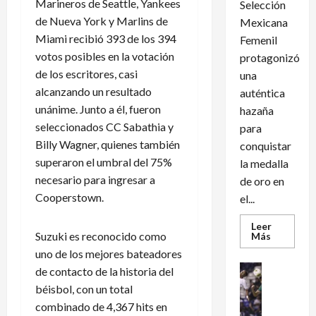
Marineros de Seattle, Yankees
Selección
de Nueva York y Marlins de
Mexicana
Miami recibió 393 de los 394
Femenil
votos posibles en la votación
protagonizó
de los escritores, casi
una
alcanzando un resultado
auténtica
unánime. Junto a él, fueron
hazaña
seleccionados CC Sabathia y
para
Billy Wagner, quienes también
conquistar
superaron el umbral del 75%
la medalla
necesario para ingresar a
de oro en
Cooperstown.
el...
Leer
Suzuki es reconocido como
Leer
Más
más
uno de los mejores bateadores
acerca
de
Futbol Int
de contacto de la historia del
México
Futbol Me
conquist
béisbol, con un total
un
M
dramátic
combinado de 4,367 hits en
é
oro