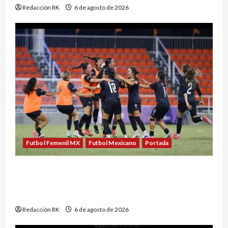
Redacción RK
6 de agosto de 2026
Futbol Femenil MX
Futbol Mexicano
Portada
México conquista un dramático oro en el fútbol
femenil y firma el tetracampeonato en Santo
Domingo 2026
Redacción RK
6 de agosto de 2026