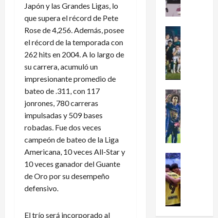
Japón y las Grandes Ligas, lo
en
x
el
que supera el récord de Pete
i
fútbol
femenil
c
Rose de 4,256. Además, posee
Futbol Me
y
firma
o
Portada
el récord de la temporada con
el
J
c
tetracam
262 hits en 2004. A lo largo de
en
u
l
su carrera, acumuló un
Santo
g
a
Domingo
impresionante promedio de
2026
a
s
bateo de .311, con 117
d
i
Futbol Me
jonrones, 780 carreras
o
P
f
r
u
impulsadas y 509 bases
i
e
m
c
robadas. Fue dos veces
s
a
a
campeón de bateo de la Liga
d
s
a
Americana, 10 veces All-Star y
e
:
Futbol Me
l
10 veces ganador del Guante
L
L
¿
M
de Oro por su desempeño
e
i
C
u
defensivo.
a
g
ó
n
g
a
m
d
u
d
o
i
El trío será incorporado al