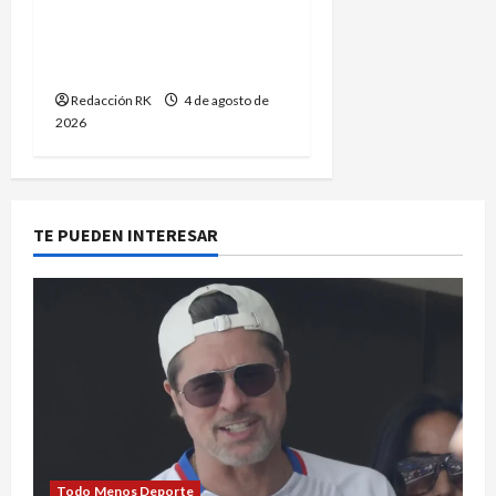
jonrón y Blue Jays frenan
la racha ganadora de
Astros
Redacción RK
4 de agosto de
2026
TE PUEDEN INTERESAR
Todo Menos Deporte