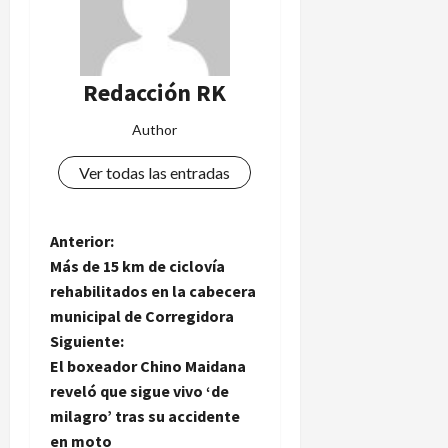
n
agosto
3
de
t
de
2026
e
agosto
f
de
Redacción RK
2026
a
l
Author
t
a
Ver todas las entradas
d
e
a
N
Anterior:
s
Más de 15 km de ciclovía
c
a
rehabilitados en la cabecera
e
municipal de Corregidora
n
v
Siguiente:
s
o
e
El boxeador Chino Maidana
y
reveló que sigue vivo ‘de
g
d
milagro’ tras su accidente
e
en moto