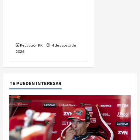
Jugadores de Liga de
Expansión y Liga Premier
piden explicaciones ante
falta de ascenso y
descenso
Redacción RK
4 de agosto de
2026
TE PUEDEN INTERESAR