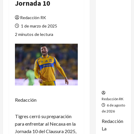
Jornada 10
México
conquista
Redacción RK
un
dramático
1 de marzo de 2025
oro en el
2 minutos de lectura
fútbol
femenil y
firma el
tetracamp
eonato en
Santo
Domingo
2026
Redacción RK
Redacción
6 de agosto
de 2026
Tigres cerró su preparación
Redacción
para enfrentar al Necaxa en la
La
Jornada 10 del Clausura 2025,