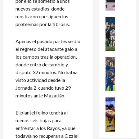
por ello se sometió a unos
en
x
el
nuevos estudios, donde
i
fútbol
mostraron que siguen los
femenil
c
Futbol Me
y
problemas por la fibrosis.
firma
o
Portada
el
J
c
tetracam
en
u
l
Apenas el pasado partes se dio
Santo
g
a
Domingo
el regreso del atacante galo a
2026
a
s
los campos tras la operación,
d
i
Futbol Me
donde entró de cambio y
o
P
f
disputó 32 minutos. No había
r
u
i
e
visto actividad desde la
m
c
s
a
a
Jornada 2, cuando tuvo 29
d
s
a
minutos ante Mazatlán.
e
:
Futbol Me
l
L
L
¿
M
El plantel felino tendrá al
e
i
C
u
menos seis bajas para
a
g
ó
n
g
a
m
enfrentar a los Rayos, ya que
d
u
d
o
i
todavía no recuperan a Ozziel