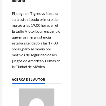
a
a
horario
e
r
c
n
n
p
i
a
El juego de Tigres vs Necaxa
d
i
o
m
será este sábado primero de
a
d
n
á
marzo a las 19:00 horas en el
r
e
a
i
n
Estadio Victoria, un encuentro
l
5
o
e
e
que en primera instancia
de
d
x
n
agosto
estaba agendado a las 17:00
e
p
de
L
horas, pero se movió por
2026
l
l
e
motivos de seguridad de los
A
i
a
juegos de América y Pumas en
m
c
g
la Ciudad de México.
é
a
u
r
c
e
i
i
s
ACERCA DEL AUTOR
c
o
C
a
n
u
e
p
s
?
3
a
de