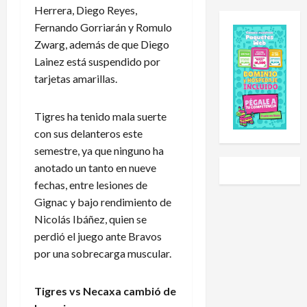
e
e
l
a
Herrera, Diego Reyes,
s
E
e
l
Fernando Gorriarán y Romulo
C
x
h
S
Zwarg, además de que Diego
u
p
a
u
Lainez está suspendido por
p
a
i
b
tarjetas amarillas.
2
n
d
-
0
s
o
2
2
i
a
0
Tigres ha tenido mala suerte
6
ó
U
t
con sus delanteros este
:
n
n
r
semestre, ya que ninguno ha
e
y
i
a
anotado un tanto en nueve
s
L
v
s
fechas, entre lesiones de
t
i
e
g
e
g
r
Gignac y bajo rendimiento de
o
e
a
s
l
Nicolás Ibáñez, quien se
s
P
i
e
perdió el juego ante Bravos
e
r
d
a
por una sobrecarga muscular.
l
e
a
r
c
m
d
a
a
Tigres vs Necaxa cambió de
i
N
P
l
e