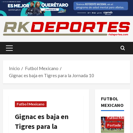
Saltar
al
contenido
Menú
principal
Inicio
Futbol Mexicano
Gignac es baja en Tigres para la Jornada 10
FUTBOL
Futbol Mexicano
MEXICANO
Futbol Femenil
Gignac es baja en
Futbol Mexica
Tigres para la
Portada