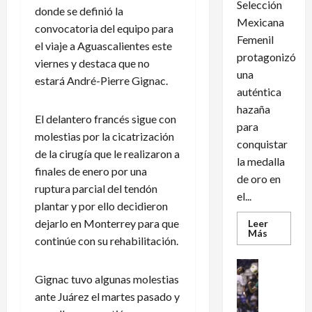
Selección
donde se definió la
Mexicana
convocatoria del equipo para
Femenil
el viaje a Aguascalientes este
protagonizó
viernes y destaca que no
una
estará André-Pierre Gignac.
auténtica
hazaña
El delantero francés sigue con
para
molestias por la cicatrización
conquistar
de la cirugía que le realizaron a
la medalla
finales de enero por una
de oro en
ruptura parcial del tendón
el...
plantar y por ello decidieron
dejarlo en Monterrey para que
Leer
Leer
Más
continúe con su rehabilitación.
más
acerca
de
Futbol Int
México
Gignac tuvo algunas molestias
Futbol Me
conquist
un
M
ante Juárez el martes pasado y
dramátic
é
oro