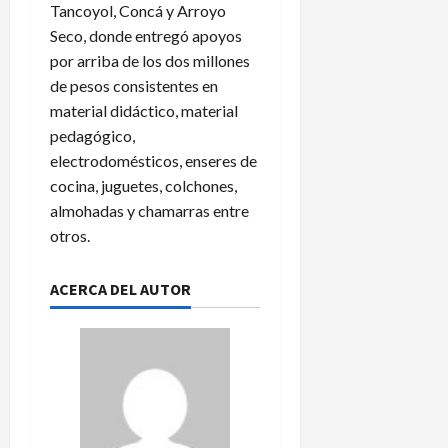
a
i
N
P
Tancoyol, Concá y Arroyo
l
e
a
a
Seco, donde entregó apoyos
e
r
c
n
por arriba de los dos millones
n
p
i
a
de pesos consistentes en
d
i
o
m
a
material didáctico, material
d
n
á
r
e
a
pedagógico,
i
n
l
electrodomésticos, enseres de
5
o
e
e
de
cocina, juguetes, colchones,
d
x
n
agosto
almohadas y chamarras entre
e
p
de
L
otros.
2026
l
l
e
A
i
a
m
c
g
ACERCA DEL AUTOR
é
a
u
r
c
e
i
i
s
c
o
C
a
n
u
e
p
s
?
3