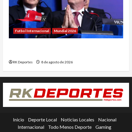
Futbol Internacional
Mundial 2026
Acusan a Gianni Infantino de favoritismo
durante su etapa en UEFA
RK Deportes
8 de agosto de 2026
Inicio
Deporte Local
Noticias Locales
Nacional
Internacional
Todo Menos Deporte
Gaming