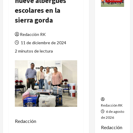
nueve albergues
escolares en la
México
sierra gorda
conquista
un
dramático
Redacción RK
oro en el
11 de diciembre de 2024
fútbol
2 minutos de lectura
femenil y
firma el
tetracamp
eonato en
Santo
Domingo
2026
Redacción RK
6 de agosto
de 2026
Redacción
Redacción