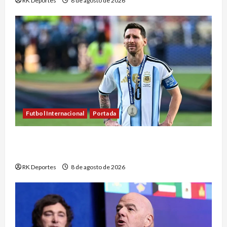
RK Deportes
8 de agosto de 2026
Futbol Internacional
Portada
Messi se pierde el Inter Miami vs. Monterrey tras
la muerte de su padre
RK Deportes
8 de agosto de 2026