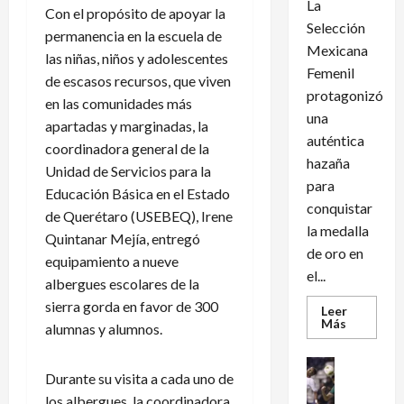
La
Con el propósito de apoyar la
Selección
permanencia en la escuela de
Mexicana
las niñas, niños y adolescentes
Femenil
de escasos recursos, que viven
protagonizó
en las comunidades más
una
apartadas y marginadas, la
auténtica
coordinadora general de la
hazaña
Unidad de Servicios para la
para
Educación Básica en el Estado
conquistar
de Querétaro (USEBEQ), Irene
la medalla
Quintanar Mejía, entregó
de oro en
equipamiento a nueve
el...
albergues escolares de la
sierra gorda en favor de 300
Leer
Leer
Más
alumnas y alumnos.
más
acerca
de
Futbol Int
México
Durante su visita a cada uno de
Futbol Me
conquist
un
los albergues, la coordinadora
M