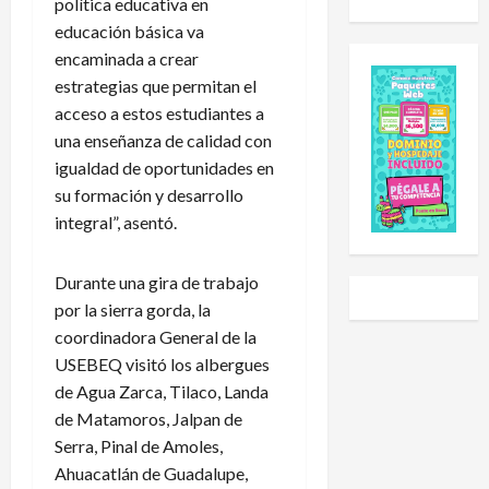
política educativa en
u
d
o
i
educación básica va
e
e
l
a
s
E
encaminada a crear
e
l
C
x
h
S
estrategias que permitan el
u
p
a
u
acceso a estos estudiantes a
p
a
i
b
una enseñanza de calidad con
2
n
d
-
igualdad de oportunidades en
0
s
o
2
su formación y desarrollo
2
i
a
0
integral”, asentó.
6
ó
U
t
:
n
n
r
e
y
i
a
Durante una gira de trabajo
s
L
v
s
por la sierra gorda, la
t
i
e
g
coordinadora General de la
e
g
r
o
USEBEQ visitó los albergues
e
a
s
l
de Agua Zarca, Tilaco, Landa
s
P
i
e
e
r
de Matamoros, Jalpan de
d
a
l
e
a
r
Serra, Pinal de Amoles,
c
m
d
a
Ahuacatlán de Guadalupe,