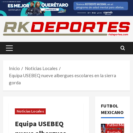
Saltar
al
contenido
Menú
principal
Inicio
Noticias Locales
Equipa USEBEQ nueve albergues escolares en la sierra
gorda
FUTBOL
Noticias Locales
MEXICANO
Futbol Femenil
Equipa USEBEQ
Futbol Mexica
Portada