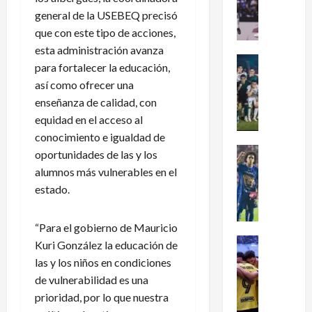
dramátic
é
general de la USEBEQ precisó
oro
en
x
que con este tipo de acciones,
el
i
fútbol
esta administración avanza
femenil
c
Futbol Me
y
para fortalecer la educación,
firma
o
Portada
el
así como ofrecer una
J
c
tetracam
enseñanza de calidad, con
en
u
l
Santo
g
equidad en el acceso al
a
Domingo
2026
a
s
conocimiento e igualdad de
d
i
Futbol Me
oportunidades de las y los
o
P
f
alumnos más vulnerables en el
r
u
i
estado.
e
m
c
s
a
a
d
s
“Para el gobierno de Mauricio
a
e
:
Futbol Me
l
Kuri González la educación de
L
L
¿
M
las y los niños en condiciones
e
i
C
u
de vulnerabilidad es una
a
g
ó
n
prioridad, por lo que nuestra
g
a
m
d