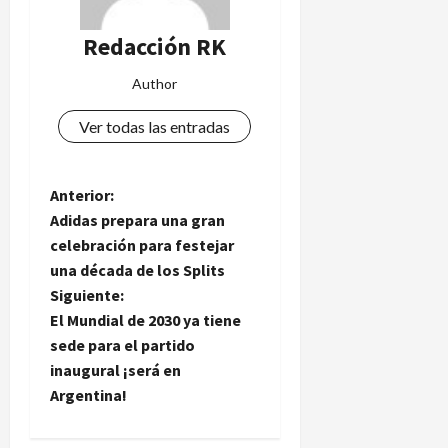
a
de
n
agosto
Redacción RK
3
de
t
de
2026
e
agosto
Author
f
de
2026
a
Ver todas las entradas
l
t
a
N
Anterior:
d
Adidas prepara una gran
e
a
celebración para festejar
a
una década de los Splits
v
s
Siguiente:
c
e
El Mundial de 2030 ya tiene
e
sede para el partido
n
g
s
inaugural ¡será en
o
Argentina!
a
y
d