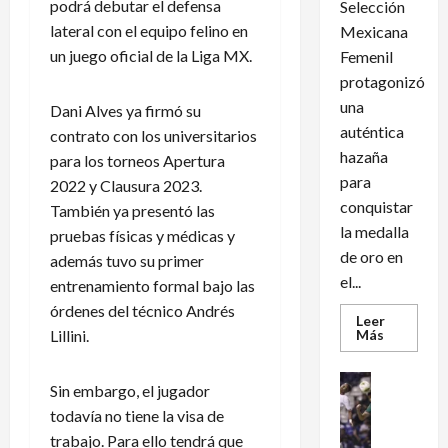
podrá debutar el defensa
Selección
lateral con el equipo felino en
Mexicana
un juego oficial de la Liga MX.
Femenil
protagonizó
una
Dani Alves ya firmó su
auténtica
contrato con los universitarios
hazaña
para los torneos Apertura
para
2022 y Clausura 2023.
conquistar
También ya presentó las
la medalla
pruebas físicas y médicas y
de oro en
además tuvo su primer
el...
entrenamiento formal bajo las
órdenes del técnico Andrés
Leer
Leer
Lillini.
Más
más
acerca
de
Futbol Int
Sin embargo, el jugador
México
Futbol Me
conquist
todavía no tiene la visa de
un
M
dramátic
trabajo. Para ello tendrá que
é
oro