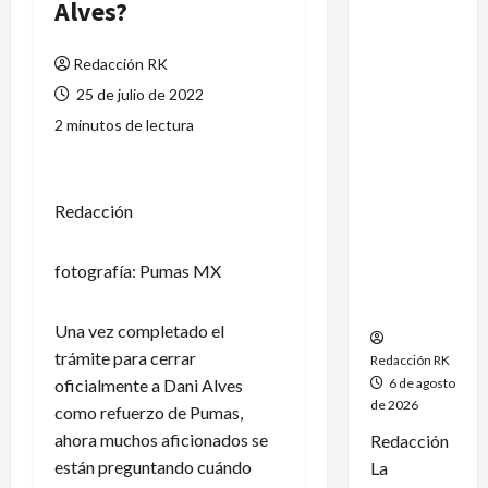
Alves?
México
conquista
Redacción RK
un
dramático
25 de julio de 2022
oro en el
2 minutos de lectura
fútbol
femenil y
firma el
Redacción
tetracamp
eonato en
Santo
fotografía: Pumas MX
Domingo
2026
Una vez completado el
trámite para cerrar
Redacción RK
oficialmente a Dani Alves
6 de agosto
de 2026
como refuerzo de Pumas,
ahora muchos aficionados se
Redacción
están preguntando cuándo
La