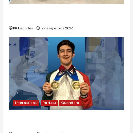
República Dominicana hace historia con
séptimo oro consecutivo en voleibol
RK Deportes
7 de agosto de 2026
Internacional
Portada
Querétaro
Máximo Azuela cierra con doble oro su
participación en los Juegos Centroamericanos