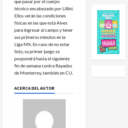
que pasar por el cuerpo
e
e
l
a
s
E
técnico encabezado por Lillini.
e
l
C
x
h
S
Ellos verán las condiciones
u
p
a
u
físicas en las que está Alves
p
a
i
b
para ingresar al campo y tener
2
n
d
-
sus primeros minutos en la
0
s
o
2
Liga MX. En caso de no estar
2
i
a
0
listo, su primer juego se
6
ó
U
t
:
pospondrá hasta el siguiente
n
n
r
e
y
i
a
fin de semana contra Rayados
s
L
v
s
de Monterrey, también en CU.
t
i
e
g
e
g
r
o
ACERCA DEL AUTOR
e
a
s
l
s
P
i
e
e
r
d
a
l
e
a
r
c
m
d
a
a
i
N
P
l
e