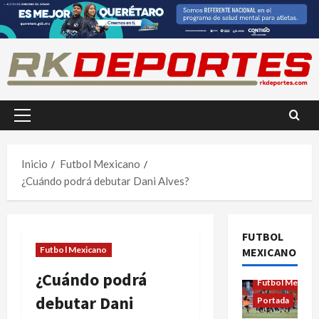
Saltar
al
contenido
Menú
principal
Inicio
Futbol Mexicano
¿Cuándo podrá debutar Dani Alves?
FUTBOL
Futbol Mexicano
MEXICANO
Futbol Femenil
¿Cuándo podrá
Futbol Mexica
debutar Dani
Portada