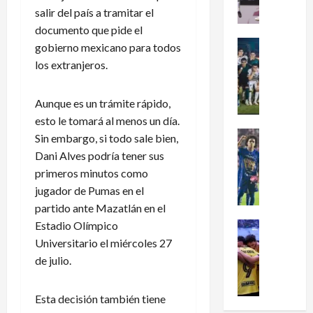
en
x
salir del país a tramitar el
el
i
fútbol
documento que pide el
femenil
c
Futbol Me
gobierno mexicano para todos
y
firma
o
Portada
los extranjeros.
el
J
c
tetracam
en
u
l
Santo
g
Aunque es un trámite rápido,
a
Domingo
2026
a
s
esto le tomará al menos un día.
d
i
Futbol Me
Sin embargo, si todo sale bien,
o
P
f
Dani Alves podría tener sus
r
u
i
primeros minutos como
e
m
c
jugador de Pumas en el
s
a
a
partido ante Mazatlán en el
d
s
a
Estadio Olímpico
e
:
Futbol Me
l
L
L
¿
M
Universitario el miércoles 27
e
i
C
u
de julio.
a
g
ó
n
g
a
m
d
Esta decisión también tiene
u
d
o
i