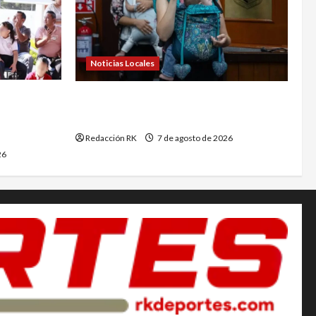
Noticias Locales
romueve el
Arranca en la UAQ VII Foro de
de las
Lactancia Materna 2026
Redacción RK
7 de agosto de 2026
26