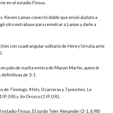
ie en el estadio Finsus.
uts. Keven Lamas conectó doble que envió al plato a
egó otro extrabase para remolcar a Lamas y darle a
lchón con cuadrangular solitario de Henry Urrutia ante
0.
con palo de vuelta entera de Mason Martin, quien le
definitivas de 3-1.
o de 7 innings, 4 hits, 0 carreras y 7 ponches. Le
IP, 0 R) y Jio Orozco (1 IP, 0 R).
l estadio Finsus. El zurdo Tyler Alexander (2-1, 6.98)