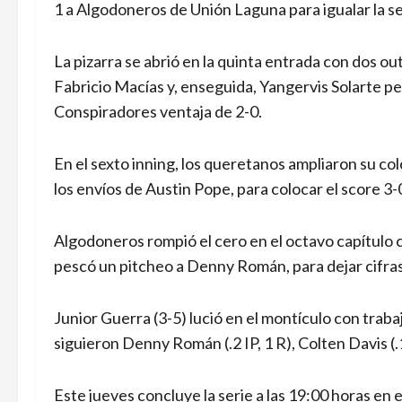
1 a Algodoneros de Unión Laguna para igualar la ser
La pizarra se abrió en la quinta entrada con dos o
Fabricio Macías y, enseguida, Yangervis Solarte p
Conspiradores ventaja de 2-0.
En el sexto inning, los queretanos ampliaron su co
los envíos de Austin Pope, para colocar el score 3-
Algodoneros rompió el cero en el octavo capítulo 
pescó un pitcheo a Denny Román, para dejar cifras 
Junior Guerra (3-5) lució en el montículo con trabaj
siguieron Denny Román (.2 IP, 1 R), Colten Davis (.1 
Este jueves concluye la serie a las 19:00 horas en e