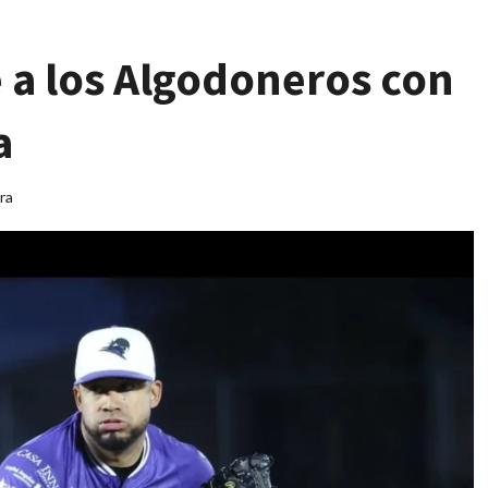
 a los Algodoneros con
a
ra