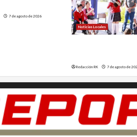
r México
7 de agosto de 2026
Noticias Locales
Municipio de Querétaro p
respeto y reconocimiento 
personas adultas mayores
Redacción RK
7 de agosto de 20