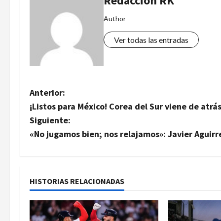
Redacción RK
Author
Ver todas las entradas
N
Anterior:
¡Listos para México! Corea del Sur viene de atrá
a
Siguiente:
v
«No jugamos bien; nos relajamos»: Javier Aguirr
e
g
HISTORIAS RELACIONADAS
a
c