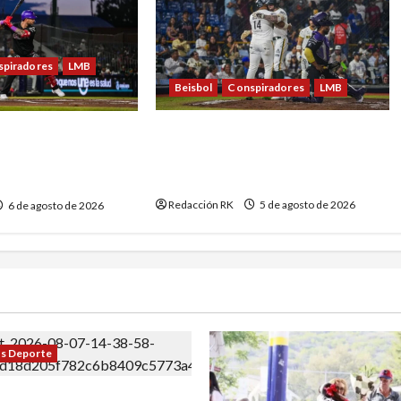
piradores
LMB
Beisbol
Conspiradores
LMB
Bravos se impone en fiesta de
lly en la séptima,
cuadrangulares a Conspiradores
ta a Conspiradores
en La Fortaleza
erie
Redacción RK
5 de agosto de 2026
6 de agosto de 2026
s Deporte
Luis Miguel y demuestra