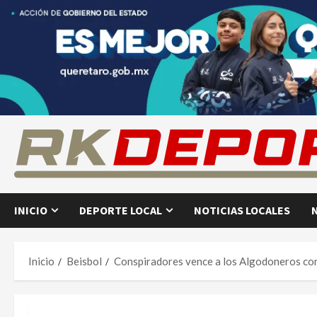
Saltar
al
contenido
INICIO
DEPORTE LOCAL
NOTICIAS LOCALES
Inicio
Beisbol
Conspiradores vence a los Algodoneros con