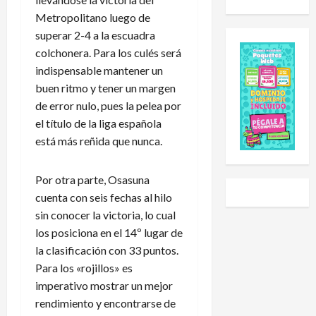
u
d
o
i
Metropolitano luego de
e
e
l
a
superar 2-4 a la escuadra
s
E
e
l
C
colchonera. Para los culés será
x
h
S
u
p
a
u
indispensable mantener un
p
a
i
b
buen ritmo y tener un margen
2
n
d
-
de error nulo, pues la pelea por
0
s
o
2
el título de la liga española
2
i
a
0
está más reñida que nunca.
6
ó
U
t
:
n
n
r
e
y
i
a
Por otra parte, Osasuna
s
L
v
s
cuenta con seis fechas al hilo
t
i
e
g
sin conocer la victoria, lo cual
e
g
r
o
los posiciona en el 14º lugar de
e
a
s
l
la clasificación con 33 puntos.
s
P
i
e
Para los «rojillos» es
e
r
d
a
l
imperativo mostrar un mejor
e
a
r
c
m
d
a
rendimiento y encontrarse de