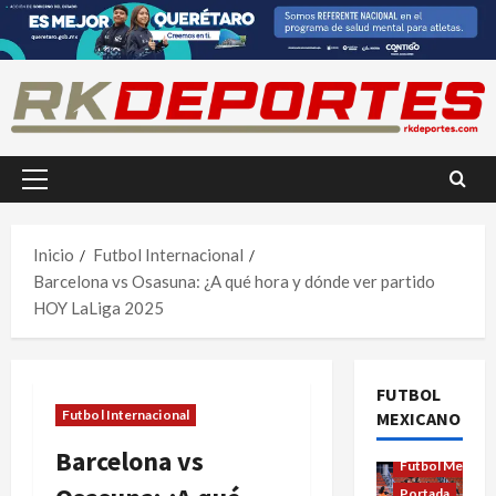
Saltar
al
contenido
Menú
principal
Inicio
Futbol Internacional
Barcelona vs Osasuna: ¿A qué hora y dónde ver partido
HOY LaLiga 2025
FUTBOL
Futbol Internacional
MEXICANO
Futbol Femenil
Barcelona vs
Futbol Mexica
Portada