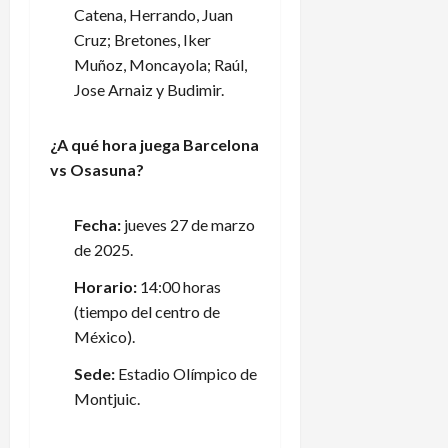
Catena, Herrando, Juan
a
de
n
agosto
Cruz; Bretones, Iker
3
de
t
de
Muñoz, Moncayola; Raúl,
2026
e
agosto
Jose Arnaiz y Budimir.
f
de
2026
a
¿A qué hora juega Barcelona
l
t
vs Osasuna?
a
d
Fecha:
jueves 27 de marzo
e
de 2025.
a
s
Horario:
14:00 horas
c
(tiempo del centro de
e
México).
n
s
Sede:
Estadio Olímpico de
o
Montjuic.
y
d