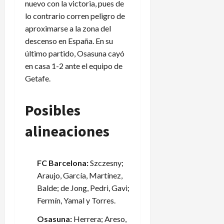
a
i
N
P
nuevo con la victoria, pues de
l
e
a
a
lo contrario corren peligro de
e
r
c
n
aproximarse a la zona del
n
p
i
a
descenso en España. En su
d
i
o
m
último partido, Osasuna cayó
a
d
n
á
en casa 1-2 ante el equipo de
r
e
a
i
n
l
Getafe.
5
o
e
e
de
d
x
n
agosto
Posibles
e
p
de
L
2026
l
l
e
alineaciones
A
i
a
m
c
g
é
a
u
FC Barcelona:
Szczesny;
r
c
e
Araujo, García, Martínez,
i
i
s
c
o
Balde; de Jong, Pedri, Gavi;
C
a
n
u
Fermín, Yamal y Torres.
e
p
Osasuna:
Herrera; Areso,
s
?
3