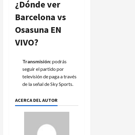
¿Dónde ver
e
s
Barcelona vs
c
e
Osasuna EN
n
s
VIVO?
o
4
Transmisión:
podrás
de
agosto
seguir el partido por
de
televisión de paga a través
2026
de la señal de Sky Sports.
ACERCA DEL AUTOR