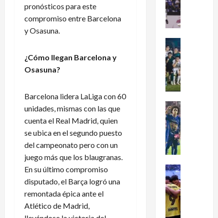
dramátic
pronósticos para este
é
oro
en
compromiso entre Barcelona
x
el
y Osasuna.
i
fútbol
femenil
c
Futbol Me
y
firma
o
Portada
¿Cómo llegan Barcelona y
el
J
c
tetracam
Osasuna?
en
u
l
Santo
g
a
Domingo
2026
a
s
Barcelona lidera LaLiga con 60
d
i
Futbol Me
unidades, mismas con las que
o
P
f
cuenta el Real Madrid, quien
r
u
i
se ubica en el segundo puesto
e
m
c
del campeonato pero con un
s
a
a
juego más que los blaugranas.
d
s
a
e
En su último compromiso
:
Futbol Me
l
L
L
¿
M
disputado, el Barça logró una
e
i
C
u
remontada épica ante el
a
g
ó
n
Atlético de Madrid,
g
a
m
d
llevándose la victoria del