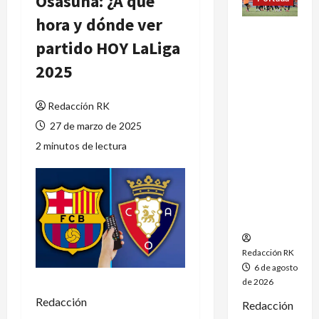
Osasuna: ¿A qué
hora y dónde ver
México
partido HOY LaLiga
conquista
un
2025
dramático
oro en el
Redacción RK
fútbol
femenil y
27 de marzo de 2025
firma el
2 minutos de lectura
tetracamp
eonato en
Santo
Domingo
2026
Redacción RK
6 de agosto
de 2026
Redacción
Redacción