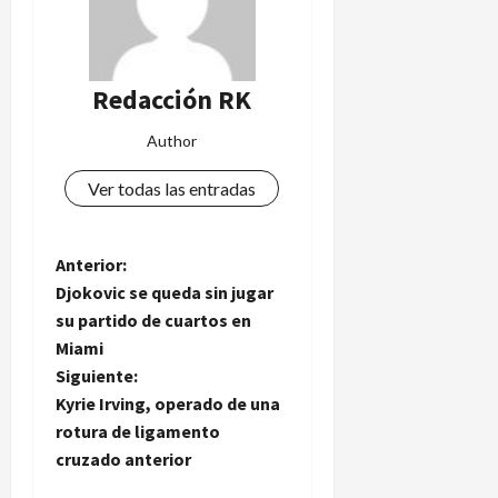
Redacción RK
Author
Ver todas las entradas
N
Anterior:
Djokovic se queda sin jugar
a
su partido de cuartos en
Miami
v
Siguiente:
e
Kyrie Irving, operado de una
rotura de ligamento
g
cruzado anterior