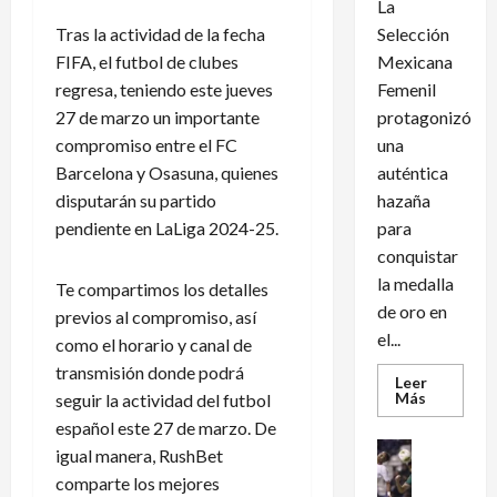
La
Tras la actividad de la fecha
Selección
FIFA, el futbol de clubes
Mexicana
regresa, teniendo este jueves
Femenil
27 de marzo un importante
protagonizó
compromiso entre el FC
una
Barcelona y Osasuna, quienes
auténtica
disputarán su partido
hazaña
pendiente en LaLiga 2024-25.
para
conquistar
la medalla
Te compartimos los detalles
de oro en
previos al compromiso, así
el...
como el horario y canal de
transmisión donde podrá
Leer
Leer
Más
seguir la actividad del futbol
más
español este 27 de marzo. De
acerca
de
Futbol Int
igual manera, RushBet
México
Futbol Me
conquist
comparte los mejores
un
M