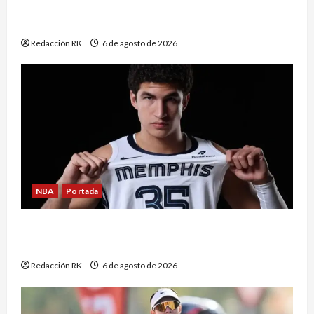
femenil y firma el tetracampeonato en Santo
Domingo 2026
Redacción RK
6 de agosto de 2026
NBA
Portada
Karim López cayó en el lugar ideal; así analiza
Álvaro Martín la llegada del mexicano Memphis
Redacción RK
6 de agosto de 2026