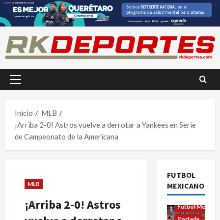
Saltar
al
contenido
Menú
principal
Inicio
MLB
¡Arriba 2-0! Astros vuelve a derrotar a Yankees en Serie
de Campeonato de la Americana
FUTBOL
MLB
MEXICANO
Futbol Femenil
¡Arriba 2-0! Astros
Futbol Mexica
Portada