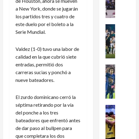
de Houston, ahora se mueven
dramátic
é
oro
a New York, donde se jugarán
en
x
el
los partidos tres y cuatro de
i
fútbol
este duelo por el boleto a la
femenil
c
Futbol Me
y
Serie Mundial.
firma
o
Portada
el
J
c
tetracam
en
u
l
Valdez (1-0) tuvo una labor de
Santo
g
a
Domingo
calidad en la que cubrió siete
2026
a
s
entradas, permitió dos
d
i
Futbol Me
carreras sucias y ponchó a
o
P
f
nueve bateadores.
r
u
i
e
m
c
s
a
a
El zurdo dominicano cerró la
d
s
a
séptima retirando por la vía
e
:
Futbol Me
l
del ponche a los tres
L
L
¿
M
bateadores que enfrentó antes
e
i
C
u
a
de dar paso al bullpen para
g
ó
n
g
a
m
d
que completara los dos