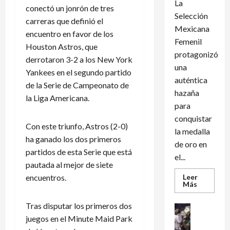
La
conectó un jonrón de tres
Selección
carreras que definió el
Mexicana
encuentro en favor de los
Femenil
Houston Astros, que
protagonizó
derrotaron 3-2 a los New York
una
Yankees en el segundo partido
auténtica
de la Serie de Campeonato de
hazaña
la Liga Americana.
para
conquistar
Con este triunfo, Astros (2-0)
la medalla
ha ganado los dos primeros
de oro en
partidos de esta Serie que está
el...
pautada al mejor de siete
encuentros.
Leer
Leer
Más
más
acerca
Tras disputar los primeros dos
de
Futbol Int
México
Futbol Me
juegos en el Minute Maid Park
conquist
un
M