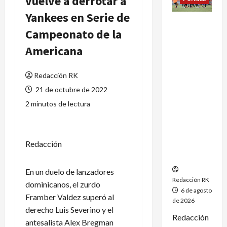
vuelve a derrotar a
Yankees en Serie de
México
Campeonato de la
conquista
un
Americana
dramático
oro en el
Redacción RK
fútbol
femenil y
21 de octubre de 2022
firma el
2 minutos de lectura
tetracamp
eonato en
Santo
Redacción
Domingo
2026
En un duelo de lanzadores
Redacción RK
dominicanos, el zurdo
6 de agosto
Framber Valdez superó al
de 2026
derecho Luis Severino y el
Redacción
antesalista Alex Bregman