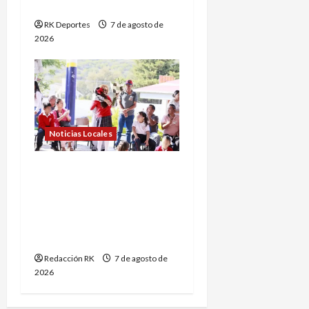
estudiantil
RK Deportes
7 de agosto de
2026
Noticias Locales
Municipio de Querétaro
promueve el respeto y
reconocimiento de las
personas adultas
mayores
Redacción RK
7 de agosto de
2026