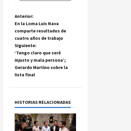
N
Anterior:
En la Loma Luis Nava
a
comparte resultados de
cuatro años de trabajo
v
Siguiente:
e
‘Tengo claro que seré
injusto y mala persona’;
g
Gerardo Martino sobre la
lista final
a
c
i
HISTORIAS RELACIONADAS
ó
n