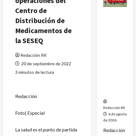
operaciones del
Centro de
México
Distribución de
conquista
un
Medicamentos de
dramático
la SESEQ
oro en el
fútbol
femenil y
Redacción RK
firma el
20 de septiembre de 2022
tetracamp
3 minutos de lectura
eonato en
Santo
Domingo
2026
Redacción
Redacción RK
Foto| Especial
6 de agosto
de 2026
La salud es el punto de partida
Redacción