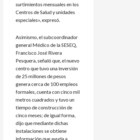
e
surtimientos mensuales en los
s
Centros de Salud y unidades
c
especiales», expresó.
e
n
s
Asimismo, el subcoordinador
o
general Médico de la SESEQ,
Francisco José Rivera
4
Pesquera, señaló que, el nuevo
de
centro que tuvo una inversión
agosto
de 25 millones de pesos
de
2026
genera cerca de 100 empleos
formales, cuenta con cinco mil
metros cuadrados y tuvo un
tiempo de construcción de
cinco meses; de igual forma,
dijo que mediante dichas
instalaciones se obtiene
información que ayuda a