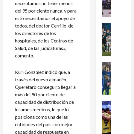
dramátic
necesitamos no tener menos
é
oro
del 95 por ciento nunca, y para
en
x
el
esto necesitamos el apoyo de
i
fútbol
femenil
c
todos, del doctor Cerrillo, de
Futbol Me
y
firma
o
Portada
los directores de los
el
J
c
tetracam
hospitales, de los Centros de
en
u
l
Salud, de las judicaturas»,
Santo
g
a
Domingo
comentó.
2026
a
s
d
i
Futbol Me
o
P
f
Kuri González indicó que, a
r
u
i
través del nuevo almacén,
e
m
c
Querétaro conseguirá llegar a
s
a
a
más del 90 por ciento de
d
s
a
capacidad de distribución de
e
:
Futbol Me
l
insumos médicos, lo que lo
L
L
¿
M
e
posiciona como una de las
i
C
u
a
g
ó
n
entidades del país con mejor
g
a
m
d
capacidad de respuesta en