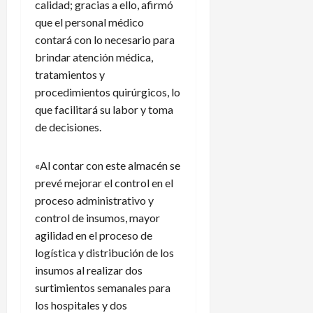
calidad; gracias a ello, afirmó
a
de
que el personal médico
n
agosto
3
contará con lo necesario para
de
t
de
2026
e
brindar atención médica,
agosto
f
de
tratamientos y
2026
a
procedimientos quirúrgicos, lo
l
que facilitará su labor y toma
t
de decisiones.
a
d
e
«Al contar con este almacén se
a
prevé mejorar el control en el
s
proceso administrativo y
c
control de insumos, mayor
e
agilidad en el proceso de
n
logística y distribución de los
s
insumos al realizar dos
o
y
surtimientos semanales para
d
los hospitales y dos