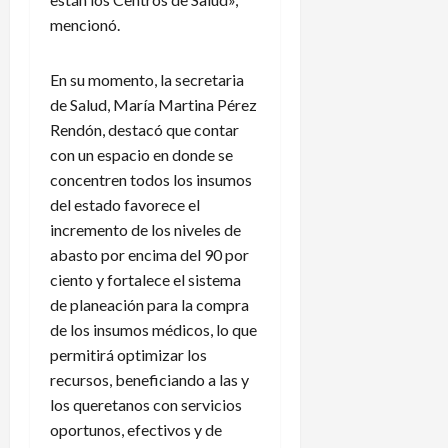
a
i
N
P
l
e
a
mencionó.
a
e
r
c
n
n
p
i
a
En su momento, la secretaria
d
i
o
m
de Salud, María Martina Pérez
a
d
n
á
Rendón, destacó que contar
r
e
a
i
con un espacio en donde se
n
l
5
o
e
e
concentren todos los insumos
de
d
x
n
agosto
del estado favorece el
e
p
de
L
incremento de los niveles de
2026
l
l
e
abasto por encima del 90 por
A
i
a
ciento y fortalece el sistema
m
c
g
de planeación para la compra
é
a
u
de los insumos médicos, lo que
r
c
e
i
i
s
permitirá optimizar los
c
o
C
recursos, beneficiando a las y
a
n
u
los queretanos con servicios
e
p
oportunos, efectivos y de
s
?
3