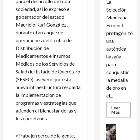
para el desarrollo de toda
La
sociedad, así lo expresó el
Selección
gobernador del estado,
Mexicana
Mauricio Kuri González,
Femenil
durante el arranque de
protagonizó
operaciones del Centro de
una
Distribución de
auténtica
Medicamentos e Insumos
hazaña
Médicos de los Servicios de
para
Salud del Estado de Querétaro
conquistar
(SESEQ); aseveró que esta
la medalla
nueva infraestructura respalda
de oro en
la implementación de
el...
programas y estrategias que
Leer
atienden el bienestar de las y
Leer
Más
más
los queretanos.
acerca
de
Futbol Int
México
Futbol Me
conquist
«Trabajen cerca de la gente,
un
M