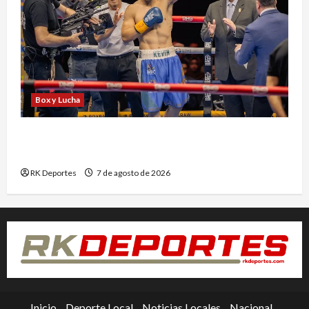
Box y Lucha
Kevin Ramírez vuelve al ring tras nueve meses
de inactividad
RK Deportes
7 de agosto de 2026
Inicio
Deporte Local
Noticias Locales
Nacional