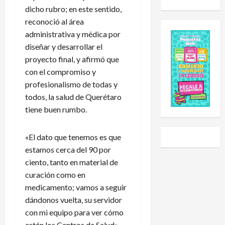
u
d
o
i
dicho rubro; en este sentido,
e
e
l
a
reconoció al área
s
E
e
l
administrativa y médica por
C
x
h
S
diseñar y desarrollar el
u
p
a
u
proyecto final, y afirmó que
p
a
i
b
2
n
d
con el compromiso y
-
0
s
o
2
profesionalismo de todas y
2
i
a
0
todos, la salud de Querétaro
6
ó
U
t
tiene buen rumbo.
:
n
n
r
e
y
i
a
s
«El dato que tenemos es que
L
v
s
t
i
e
g
estamos cerca del 90 por
e
g
r
o
ciento, tanto en material de
e
a
s
l
curación como en
s
P
i
e
medicamento; vamos a seguir
e
r
d
a
dándonos vuelta, su servidor
l
e
a
r
con mi equipo para ver cómo
c
m
d
a
están los Centros de Salud»,