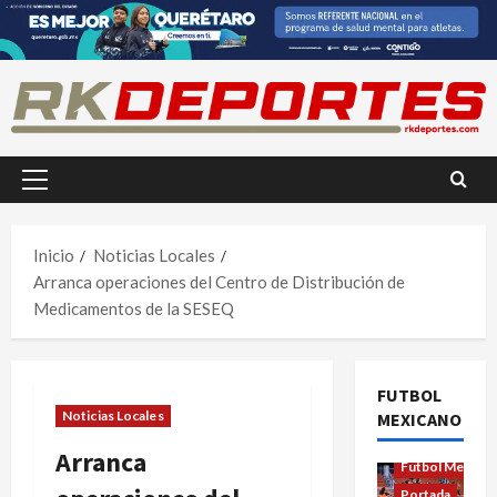
Saltar
al
contenido
Menú
principal
Inicio
Noticias Locales
Arranca operaciones del Centro de Distribución de
Medicamentos de la SESEQ
FUTBOL
Noticias Locales
MEXICANO
Futbol Femenil
Arranca
Futbol Mexica
Portada