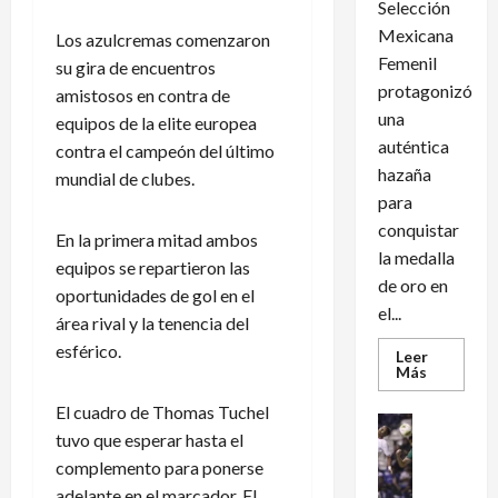
Selección
Mexicana
Los azulcremas comenzaron
Femenil
su gira de encuentros
protagonizó
amistosos en contra de
una
equipos de la elite europea
auténtica
contra el campeón del último
hazaña
mundial de clubes.
para
conquistar
En la primera mitad ambos
la medalla
equipos se repartieron las
de oro en
oportunidades de gol en el
el...
área rival y la tenencia del
esférico.
Leer
Leer
Más
más
acerca
El cuadro de Thomas Tuchel
de
Futbol Int
México
tuvo que esperar hasta el
Futbol Me
conquist
un
complemento para ponerse
M
dramátic
é
adelante en el marcador. El
oro