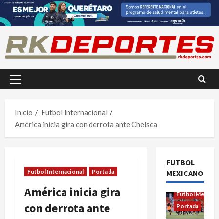
Saltar
al
contenido
Menú
principal
Inicio
Futbol Internacional
América inicia gira con derrota ante Chelsea
FUTBOL
Futbol Internacional
Portada
MEXICANO
Futbol Femenil
América inicia gira
Futbol Mexica
con derrota ante
Portada