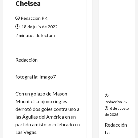
Chelsea
México
conquista
Redacción RK
un
dramático
18 de julio de 2022
oro en el
2 minutos de lectura
fútbol
femenil y
firma el
Redacción
tetracamp
eonato en
Santo
fotografía: Imago7
Domingo
2026
Con un golazo de Mason
Mount el conjunto inglés
Redacción RK
derrotó dos goles contra uno a
6 de agosto
de 2026
las Águilas del América en un
partido amistoso celebrado en
Redacción
Las Vegas.
La