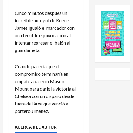
e
e
l
a
s
E
e
l
Cinco minutos después un
C
x
h
S
increíble autogol de Reece
u
p
a
u
James igualó el marcador con
p
a
i
b
2
n
d
una terrible equivocación al
-
0
s
o
2
intentar regresar el balón al
2
i
a
0
guardameta.
6
ó
U
t
:
n
n
r
Cuando parecía que el
e
y
i
a
s
compromiso terminaría en
L
v
s
t
i
e
g
empate apareció Mason
e
g
r
o
Mount para darle la victoria al
e
a
s
l
Chelsea con un disparo desde
s
P
i
e
fuera del área que venció al
e
r
d
a
portero Jiménez.
l
e
a
r
c
m
d
a
a
i
N
ACERCA DEL AUTOR
P
l
e