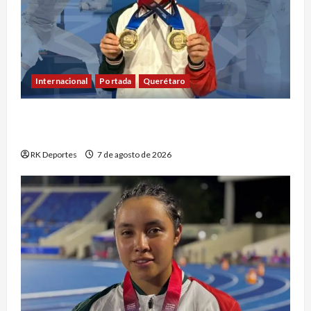
Internacional
Portada
Querétaro
Máximo Azuela cierra con doble oro su
participación en los Juegos Centroamericanos
RK Deportes
7 de agosto de 2026