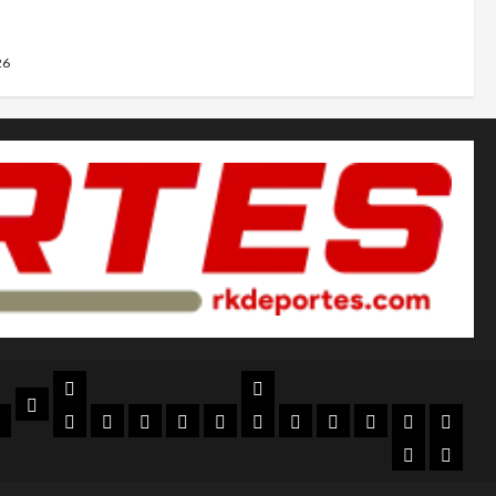
o Domingo
26
Nacional
Internacional
Noticias
ial
lubes
Box
Futbol
Futbol
Toros
Beisbol
Futbol
Automovilísmo
Golf
MLB
NBA
NFL
Locales
rio
y
Mexicano
Femenil
Internacional
Todo
Gamin
Lucha
MX
Menos