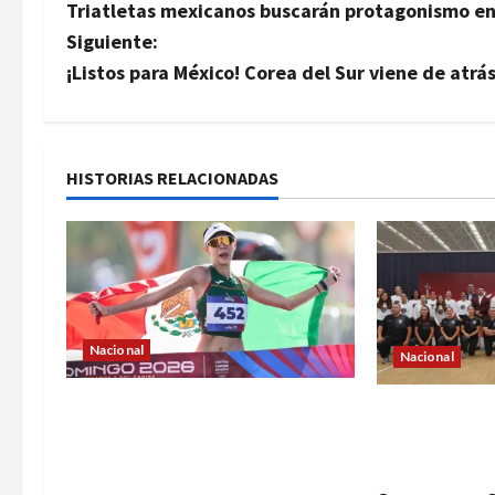
Triatletas mexicanos buscarán protagonismo en
a
Siguiente:
v
¡Listos para México! Corea del Sur viene de atrá
e
g
HISTORIAS RELACIONADAS
a
c
i
ó
Nacional
Nacional
n
Alegna González regresa con el
Con el respa
oro de Centroamericanos y
d
flag football
apunta con confianza al ciclo
Mundial de A
olímpico