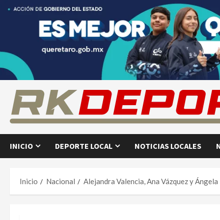
Saltar
al
contenido
INICIO
DEPORTE LOCAL
NOTICIAS LOCALES
Inicio
Nacional
Alejandra Valencia, Ana Vázquez y Ángela 