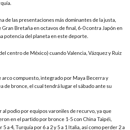
rquía.
na de las presentaciones más dominantes de la justa,
e Gran Bretaña en octavos de final, 6-0 contra Japón en
ma potencia del planeta en este deporte.
del centro de México) cuando Valencia, Vázquez y Ruiz
de arco compuesto, integrado por Maya Becerra y
ea de bronce, el cual tendrá lugar el sábado ante su
 al podio por equipos varoniles de recurvo, ya que
eron en el partido por bronce 1-5 con China Taipéi,
 a 4, Turquía por 6 a 2 y 5 a 1 Italia, así como perder 2 a