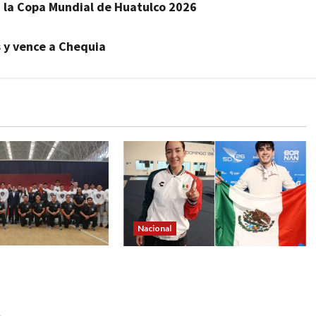
 la Copa Mundial de Huatulco 2026
s y vence a Chequia
Nacional
ldo de la CONADE,
Esgrima mexicana suma dos
 pone rumbo al
oros y dos bronces para
lemania 2026
mantenerse al frente en Santo