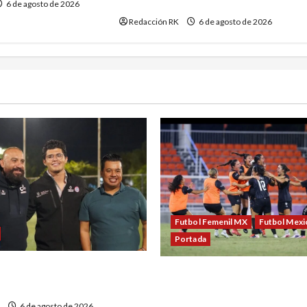
Domingo 2026
6 de agosto de 2026
Redacción RK
6 de agosto de 2026
Futbol Femenil MX
Futbol Mexi
Portada
ECA evento deportivo para
México conquista un dramá
ión de adicciones
en el fútbol femenil y firm
6 de agosto de 2026