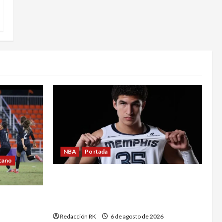
NBA
Portada
cano
Karim López cayó en el lugar ideal;
así analiza Álvaro Martín la llegada
tico oro
del mexicano Memphis
a el
Redacción RK
6 de agosto de 2026