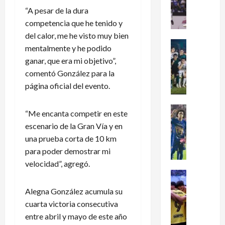
dramátic
é
“A pesar de la dura
oro
en
x
competencia que he tenido y
el
i
fútbol
del calor, me he visto muy bien
femenil
c
Futbol Me
y
mentalmente y he podido
firma
o
Portada
ganar, que era mi objetivo”,
el
J
c
tetracam
comentó González para la
en
u
l
Santo
página oficial del evento.
g
a
Domingo
2026
a
s
d
i
Futbol Me
“Me encanta competir en este
o
P
f
escenario de la Gran Vía y en
r
u
i
una prueba corta de 10 km
e
m
c
para poder demostrar mi
s
a
a
d
velocidad”, agregó.
s
a
e
:
Futbol Me
l
L
L
¿
M
Alegna González acumula su
e
i
C
u
cuarta victoria consecutiva
a
g
ó
n
entre abril y mayo de este año
g
a
m
d