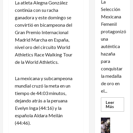
La
La atleta Alegna González
Selección
continúa con su racha
Mexicana
ganadora y este domingo se
Femenil
convirtió en bicampeona del
protagonizó
Gran Premio Internacional
una
Madrid Marcha en España,
auténtica
nivel oro del circuito World
hazaña
Athletics Race Walking Tour
para
de la World Athletics.
conquistar
la medalla
La mexicana y subcampeona
de oro en
mundial cruzó la meta en un
el...
tiempo de 44:03 minutos,
dejando atrás a la peruana
Leer
Leer
Más
Evelyn Inga (44:16) y la
más
acerca
española Aldara Meilán
de
Futbol Int
(44:46).
México
Futbol Me
conquist
un
M