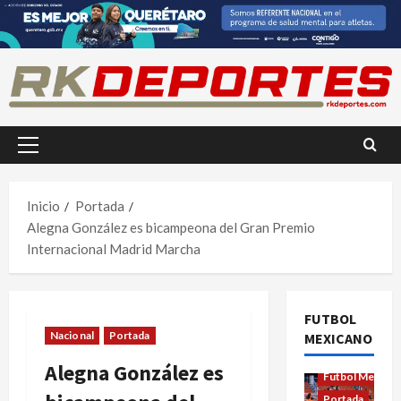
Saltar
al
contenido
Menú
principal
Inicio
Portada
Alegna González es bicampeona del Gran Premio
Internacional Madrid Marcha
FUTBOL
Nacional
Portada
MEXICANO
Futbol Femenil
Alegna González es
Futbol Mexica
Portada