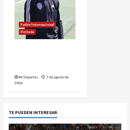
Futbol Internacional
Portada
Detienen a futbolista
argentino en aeropuerto
de Florida durante
operativo de ICE
RK Deportes
7 de agosto de
2026
TE PUEDEN INTERESAR