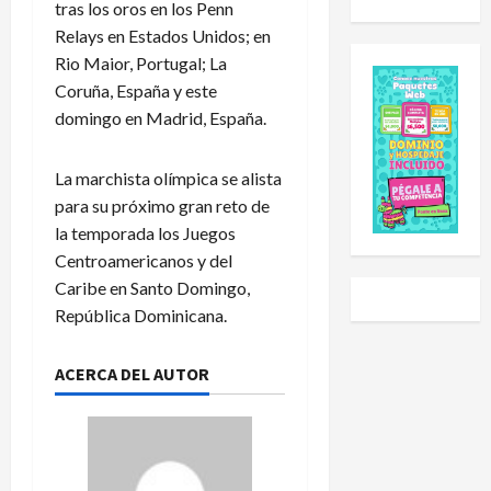
tras los oros en los Penn
u
d
o
i
e
e
l
Relays en Estados Unidos; en
a
s
E
e
l
Rio Maior, Portugal; La
C
x
h
S
Coruña, España y este
u
p
a
u
domingo en Madrid, España.
p
a
i
b
2
n
d
-
0
La marchista olímpica se alista
s
o
2
2
i
a
0
para su próximo gran reto de
6
ó
U
t
la temporada los Juegos
:
n
n
r
Centroamericanos y del
e
y
i
a
Caribe en Santo Domingo,
s
L
v
s
República Dominicana.
t
i
e
g
e
g
r
o
e
a
s
ACERCA DEL AUTOR
l
s
P
i
e
e
r
d
a
l
e
a
r
c
m
d
a