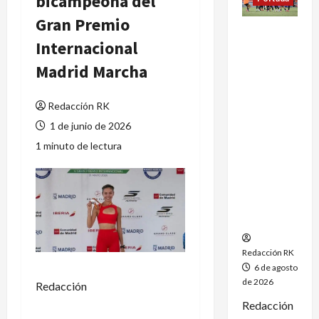
bicampeona del
Gran Premio
México
Internacional
conquista
un
Madrid Marcha
dramático
oro en el
Redacción RK
fútbol
femenil y
1 de junio de 2026
firma el
1 minuto de lectura
tetracamp
eonato en
Santo
Domingo
2026
Redacción RK
6 de agosto
de 2026
Redacción
Redacción